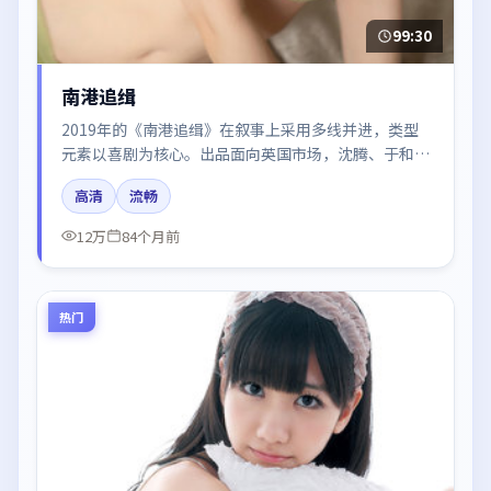
99:30
南港追缉
2019年的《南港追缉》在叙事上采用多线并进，类型
元素以喜剧为核心。出品面向英国市场，沈腾、于和
伟、木村拓哉、朱一龙所饰角色推动关键反转，结尾留
高清
流畅
白引发讨论。
12万
84个月前
热门