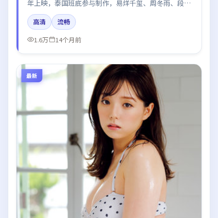
年上映，泰国班底参与制作，易烊千玺、周冬雨、段奕
宏在片中呈现细腻表演，影像风格统一，配乐与剪辑强
高清
流畅
化了情绪曲线。
1.6万
14个月前
最新