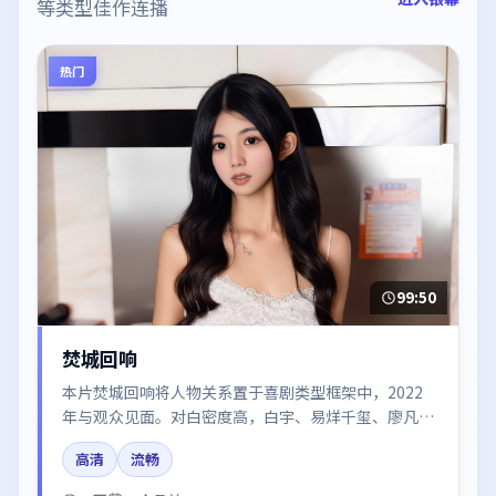
等类型佳作连播
热门
99:50
焚城回响
本片焚城回响将人物关系置于喜剧类型框架中，2022
年与观众见面。对白密度高，白宇、易烊千玺、廖凡、
雷佳音的台词节奏值得关注；整体气质偏中国大陆都市
高清
流畅
与冷色调摄影。