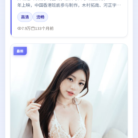
年上映，中国香港班底参与制作，木村拓哉、河正宇、
肖战在片中呈现细腻表演，影像风格统一，配乐与剪辑
高清
流畅
强化了情绪曲线。
7.9万
133个月前
最新