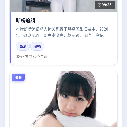
99:35
断桥追缉
本片断桥追缉将人物关系置于悬疑类型框架中，2020
年与观众见面。对白密度高，赵丽颖、汤唯、倪妮、张
译的台词节奏值得关注；整体气质偏中国香港都市与冷
高清
流畅
色调摄影。
9.4万
72个月前
最新