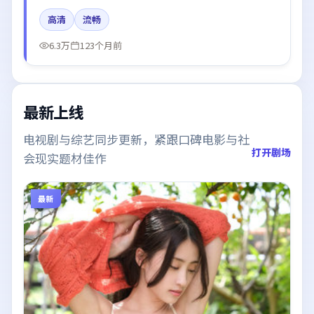
幂、朱一龙、河正宇所饰角色推动关键反转，结尾留白
高清
流畅
引发讨论。
6.3万
123个月前
最新上线
电视剧与综艺同步更新，紧跟口碑电影与社
打开剧场
会现实题材佳作
最新