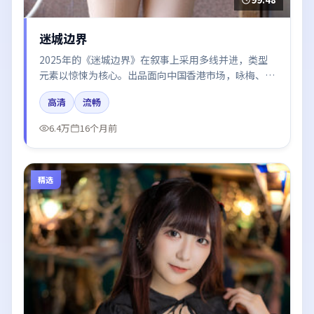
迷城边界
2025年的《迷城边界》在叙事上采用多线并进，类型
元素以惊悚为核心。出品面向中国香港市场，咏梅、白
宇、胡歌、王凯、倪妮所饰角色推动关键反转，结尾留
高清
流畅
白引发讨论。
6.4万
16个月前
精选