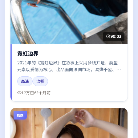
99:03
霓虹边界
2021年的《霓虹边界》在叙事上采用多线并进，类型
元素以爱情为核心。出品面向法国市场，易烊千玺、周
冬雨、雷佳音、黄渤所饰角色推动关键反转，结尾留白
高清
流畅
引发讨论。
12万
63个月前
精选