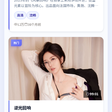
元素以冒险为核心。出品面向法国市场，黄渤、沈腾、
王凯所饰角色推动关键反转，结尾留白引发讨论。
高清
流畅
12万
38个月前
热门
99:01
逆光回响