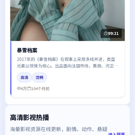
99:21
暴雪档案
2017年的《暴雪档案》在叙事上采用多线并进，类型
元素以惊悚为核心。出品面向法国市场，黄渤、河正
宇、肖战、章子怡、倪妮所饰角色推动关键反转，结尾
高清
流畅
留白引发讨论。
6万
104个月前
高清影视热播
海量影视资源在线更新，剧情、动作、悬疑
进入银幕