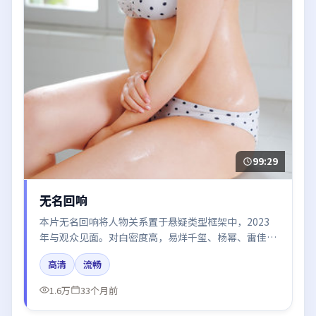
99:29
无名回响
本片无名回响将人物关系置于悬疑类型框架中，2023
年与观众见面。对白密度高，易烊千玺、杨幂、雷佳
音、于和伟的台词节奏值得关注；整体气质偏韩国都市
高清
流畅
与冷色调摄影。
1.6万
33个月前