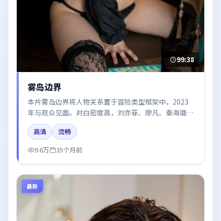
99:38
雾岛边界
本片雾岛边界将人物关系置于冒险类型框架中，2023
年与观众见面。对白密度高，刘亦菲、廖凡、秦海璐、
易烊千玺、河正宇的台词节奏值得关注；整体气质偏中
高清
流畅
国大陆都市与冷色调摄影。
9.6万
35个月前
最新