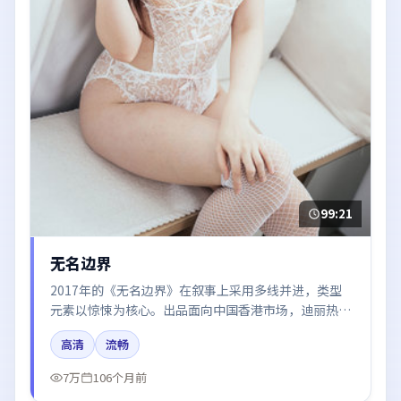
99:21
无名边界
2017年的《无名边界》在叙事上采用多线并进，类型
元素以惊悚为核心。出品面向中国香港市场，迪丽热
巴、梁朝伟、雷佳音、周冬雨所饰角色推动关键反转，
高清
流畅
结尾留白引发讨论。
7万
106个月前