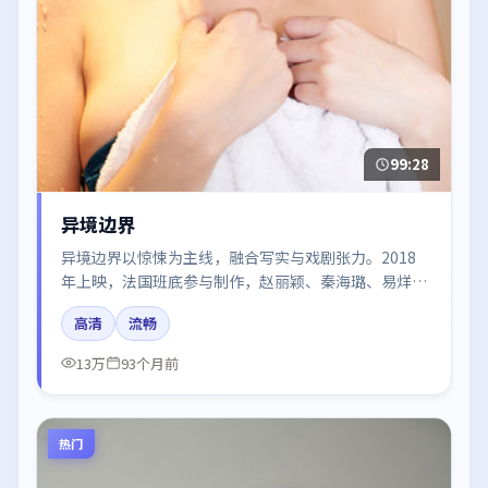
99:28
异境边界
异境边界以惊悚为主线，融合写实与戏剧张力。2018
年上映，法国班底参与制作，赵丽颖、秦海璐、易烊千
玺、杨幂、王凯在片中呈现细腻表演，影像风格统一，
高清
流畅
配乐与剪辑强化了情绪曲线。
13万
93个月前
热门