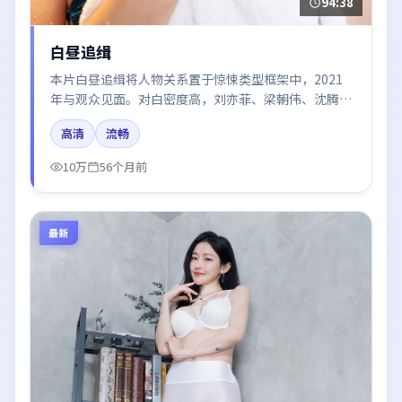
94:38
白昼追缉
本片白昼追缉将人物关系置于惊悚类型框架中，2021
年与观众见面。对白密度高，刘亦菲、梁朝伟、沈腾、
胡歌、张子枫的台词节奏值得关注；整体气质偏中国香
高清
流畅
港都市与冷色调摄影。
10万
56个月前
最新