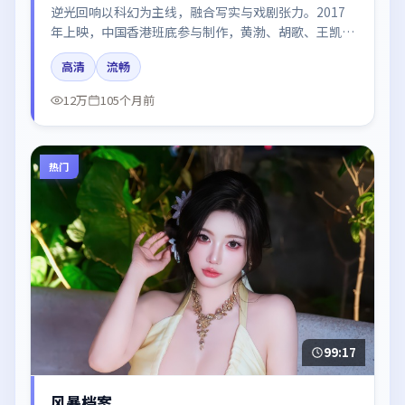
逆光回响以科幻为主线，融合写实与戏剧张力。2017
年上映，中国香港班底参与制作，黄渤、胡歌、王凯、
谭卓、章子怡在片中呈现细腻表演，影像风格统一，配
高清
流畅
乐与剪辑强化了情绪曲线。
12万
105个月前
热门
99:17
风暴档案