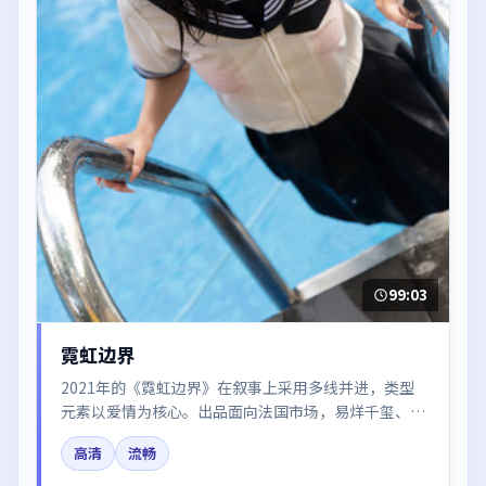
99:03
霓虹边界
2021年的《霓虹边界》在叙事上采用多线并进，类型
元素以爱情为核心。出品面向法国市场，易烊千玺、周
冬雨、雷佳音、黄渤所饰角色推动关键反转，结尾留白
高清
流畅
引发讨论。