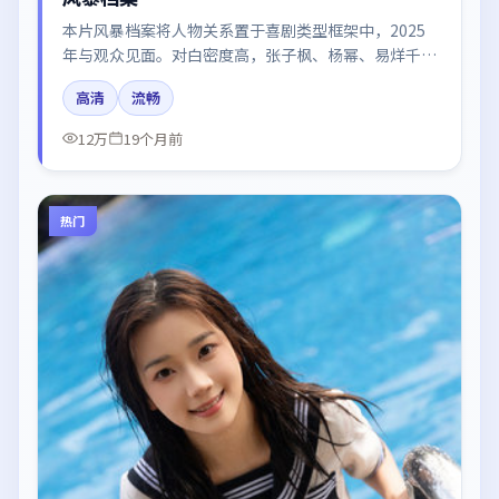
本片风暴档案将人物关系置于喜剧类型框架中，2025
年与观众见面。对白密度高，张子枫、杨幂、易烊千
玺、汤唯的台词节奏值得关注；整体气质偏日本都市与
高清
流畅
冷色调摄影。
12万
19个月前
热门