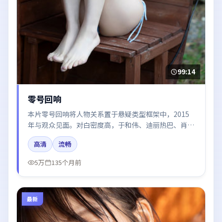
99:14
零号回响
本片零号回响将人物关系置于悬疑类型框架中，2015
年与观众见面。对白密度高，于和伟、迪丽热巴、肖
战、王凯、秦海璐的台词节奏值得关注；整体气质偏中
高清
流畅
国大陆都市与冷色调摄影。
5万
135个月前
最新