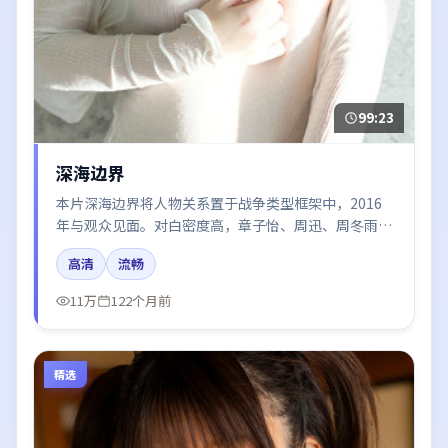
99:23
深海边界
本片深海边界将人物关系置于战争类型框架中，2016
年与观众见面。对白密度高，章子怡、周迅、周冬雨、
王景春的台词节奏值得关注；整体气质偏英国都市与冷
高清
流畅
色调摄影。
11万
122个月前
精选