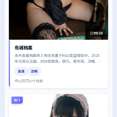
99:38
危城档案
本片危城档案将人物关系置于科幻类型框架中，2025
年与观众见面。对白密度高，廖凡、周冬雨、汤唯、谭
卓、木村拓哉的台词节奏值得关注；整体气质偏泰国都
高清
流畅
市与冷色调摄影。
12万
13个月前
热门