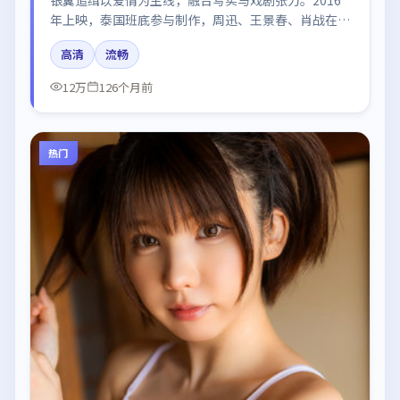
年上映，泰国班底参与制作，周迅、王景春、肖战在片
中呈现细腻表演，影像风格统一，配乐与剪辑强化了情
高清
流畅
绪曲线。
12万
126个月前
热门