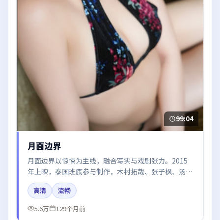
99:04
月面边界
月面边界以惊悚为主线，融合写实与戏剧张力。2015
年上映，泰国班底参与制作，木村拓哉、张子枫、汤
唯、赵丽颖在片中呈现细腻表演，影像风格统一，配乐
高清
流畅
与剪辑强化了情绪曲线。
5.6万
129个月前