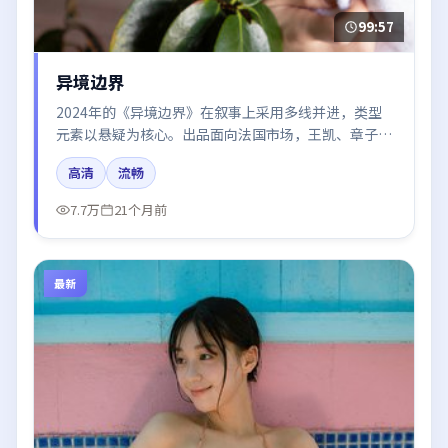
99:57
异境边界
2024年的《异境边界》在叙事上采用多线并进，类型
元素以悬疑为核心。出品面向法国市场，王凯、章子
怡、张译、河正宇、胡歌所饰角色推动关键反转，结尾
高清
流畅
留白引发讨论。
7.7万
21个月前
最新