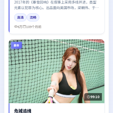
2017年的《暴雪回响》在叙事上采用多线并进，类型
元素以犯罪为核心。出品面向英国市场，梁朝伟、于和
伟、张子枫所饰角色推动关键反转，结尾留白引发讨
高清
流畅
论。
6万
109个月前
最新
99:10
危城追缉