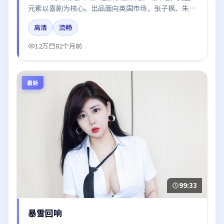
元素以喜剧为核心。出品面向英国市场，张子枫、朱一
龙、河正宇、张译、王景春所饰角色推动关键反转，结
高清
流畅
尾留白引发讨论。
12万
82个月前
最新
99:33
暴雪回响