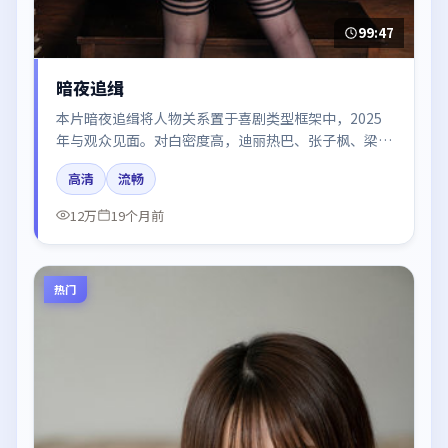
99:47
暗夜追缉
本片暗夜追缉将人物关系置于喜剧类型框架中，2025
年与观众见面。对白密度高，迪丽热巴、张子枫、梁朝
伟、肖战的台词节奏值得关注；整体气质偏泰国都市与
高清
流畅
冷色调摄影。
12万
19个月前
热门