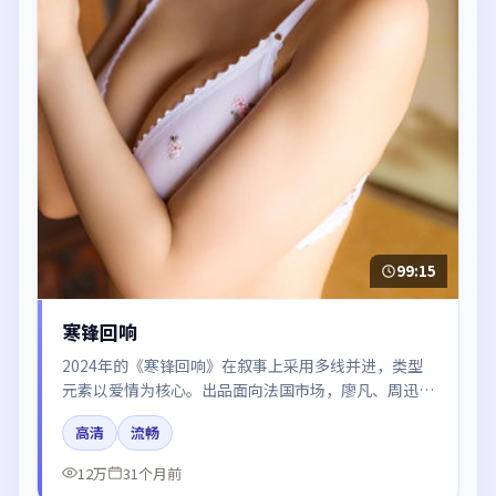
99:15
寒锋回响
2024年的《寒锋回响》在叙事上采用多线并进，类型
元素以爱情为核心。出品面向法国市场，廖凡、周迅、
张译、肖战、梁朝伟所饰角色推动关键反转，结尾留白
高清
流畅
引发讨论。
12万
31个月前