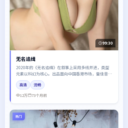
99:30
无名追缉
2020年的《无名追缉》在叙事上采用多线并进，类型
元素以科幻为核心。出品面向中国香港市场，雷佳音、
周冬雨、赵丽颖所饰角色推动关键反转，结尾留白引发
高清
流畅
讨论。
12万
73个月前
热门