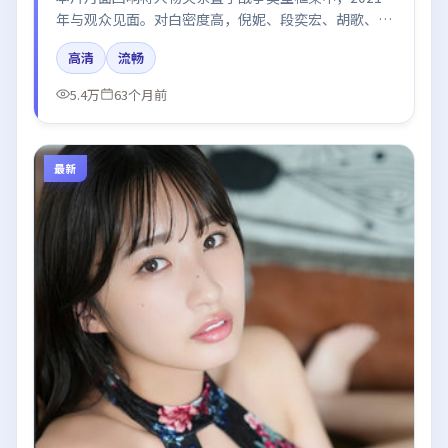
年与观众见面。对白密度高，倪妮、段奕宏、胡歌、迪
丽热巴、刘亦菲的台词节奏值得关注；整体气质偏美国
高清
流畅
都市与冷色调摄影。
5.4万
63个月前
最新