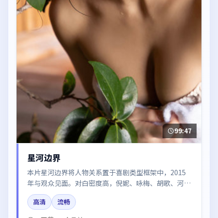
99:47
星河边界
本片星河边界将人物关系置于喜剧类型框架中，2015
年与观众见面。对白密度高，倪妮、咏梅、胡歌、河正
宇、周迅的台词节奏值得关注；整体气质偏中国香港都
高清
流畅
市与冷色调摄影。