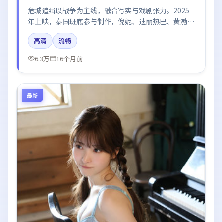
危城追缉以战争为主线，融合写实与戏剧张力。2025
年上映，泰国班底参与制作，倪妮、迪丽热巴、黄渤、
段奕宏、河正宇在片中呈现细腻表演，影像风格统一，
高清
流畅
配乐与剪辑强化了情绪曲线。
6.3万
16个月前
最新