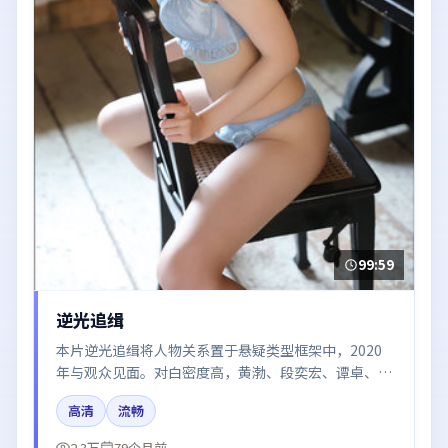
99:59
逆光追缉
本片逆光追缉将人物关系置于悬疑类型框架中，2020
年与观众见面。对白密度高，黄渤、段奕宏、谭卓、周
冬雨的台词节奏值得关注；整体气质偏韩国都市与冷色
高清
流畅
调摄影。
2.3万
79个月前