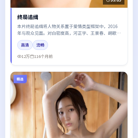
终局追缉
本片终局追缉将人物关系置于爱情类型框架中，2016
年与观众见面。对白密度高，河正宇、王景春、胡歌、
白宇的台词节奏值得关注；整体气质偏韩国都市与冷色
高清
流畅
调摄影。
12万
116个月前
精选