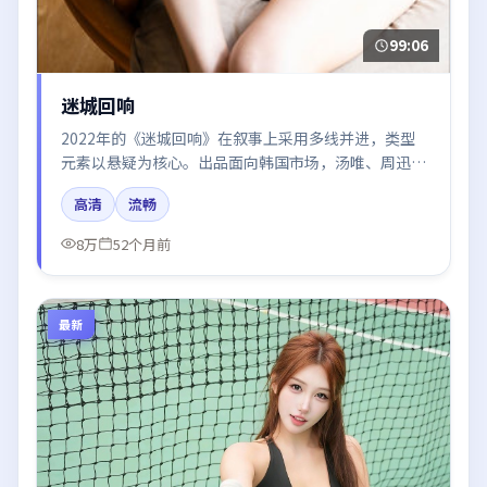
99:06
迷城回响
2022年的《迷城回响》在叙事上采用多线并进，类型
元素以悬疑为核心。出品面向韩国市场，汤唯、周迅、
易烊千玺、张译所饰角色推动关键反转，结尾留白引发
高清
流畅
讨论。
8万
52个月前
最新