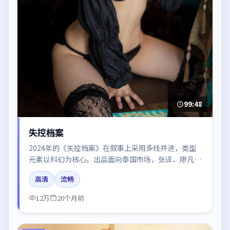
99:48
失控档案
2024年的《失控档案》在叙事上采用多线并进，类型
元素以科幻为核心。出品面向泰国市场，张译、廖凡、
迪丽热巴、梁朝伟所饰角色推动关键反转，结尾留白引
高清
流畅
发讨论。
12万
20个月前