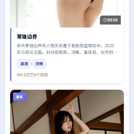
99:05
寒锋边界
本片寒锋边界将人物关系置于喜剧类型框架中，2025
年与观众见面。对白密度高，汤唯、雷佳音、白宇的台
词节奏值得关注；整体气质偏中国大陆都市与冷色调摄
高清
流畅
影。
5.5万
8个月前
最新