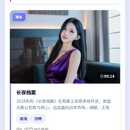
精选
99:24
长夜档案
2024年的《长夜档案》在叙事上采用多线并进，类型
元素以犯罪为核心。出品面向日本市场，胡歌、王凯、
杨幂所饰角色推动关键反转，结尾留白引发讨论。
高清
流畅
5.2万
29个月前