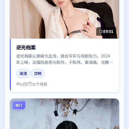
89:01
逆光档案
逆光档案以悬疑为主线，融合写实与戏剧张力。2024
年上映，法国班底参与制作，于和伟、秦海璐、沈腾、
张译、黄渤在片中呈现细腻表演，影像风格统一，配乐
高清
流畅
与剪辑强化了情绪曲线。
12万
31个月前
热门