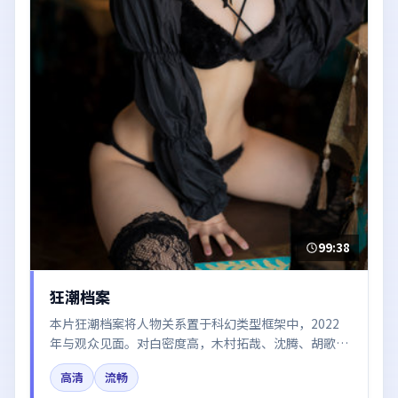
99:38
狂潮档案
本片狂潮档案将人物关系置于科幻类型框架中，2022
年与观众见面。对白密度高，木村拓哉、沈腾、胡歌、
咏梅的台词节奏值得关注；整体气质偏法国都市与冷色
高清
流畅
调摄影。