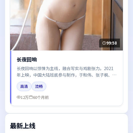
99:58
长夜回响
长夜回响以惊悚为主线，融合写实与戏剧张力。2021
年上映，中国大陆班底参与制作，于和伟、张子枫、周
迅、赵丽颖在片中呈现细腻表演，影像风格统一，配乐
高清
流畅
与剪辑强化了情绪曲线。
12万
60个月前
最新上线