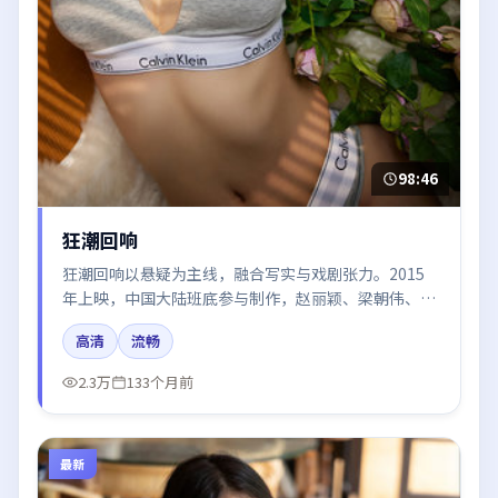
98:46
狂潮回响
狂潮回响以悬疑为主线，融合写实与戏剧张力。2015
年上映，中国大陆班底参与制作，赵丽颖、梁朝伟、段
奕宏、朱一龙在片中呈现细腻表演，影像风格统一，配
高清
流畅
乐与剪辑强化了情绪曲线。
2.3万
133个月前
最新