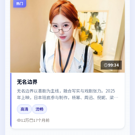
热门
99:34
无名边界
无名边界以喜剧为主线，融合写实与戏剧张力。2025
年上映，日本班底参与制作，杨幂、周迅、倪妮、梁朝
伟、章子怡在片中呈现细腻表演，影像风格统一，配乐
高清
流畅
与剪辑强化了情绪曲线。
12万
17个月前