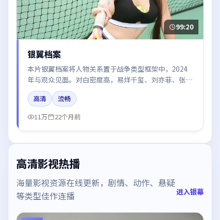
99:20
银翼档案
本片银翼档案将人物关系置于战争类型框架中，2024
年与观众见面。对白密度高，易烊千玺、刘亦菲、张子
枫的台词节奏值得关注；整体气质偏美国都市与冷色调
高清
流畅
摄影。
11万
22个月前
高清影视热播
海量影视资源在线更新，剧情、动作、悬疑
进入银幕
等类型佳作连播