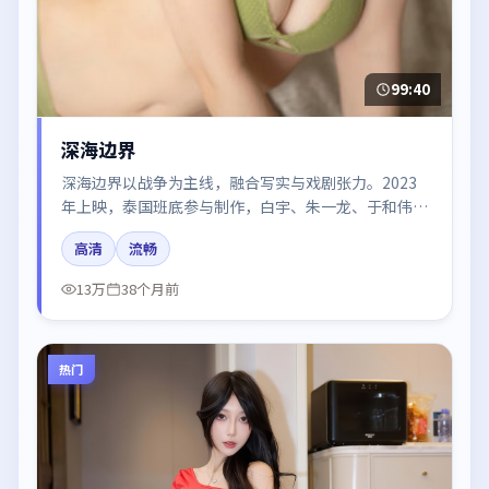
99:40
深海边界
深海边界以战争为主线，融合写实与戏剧张力。2023
年上映，泰国班底参与制作，白宇、朱一龙、于和伟、
沈腾在片中呈现细腻表演，影像风格统一，配乐与剪辑
高清
流畅
强化了情绪曲线。
13万
38个月前
热门