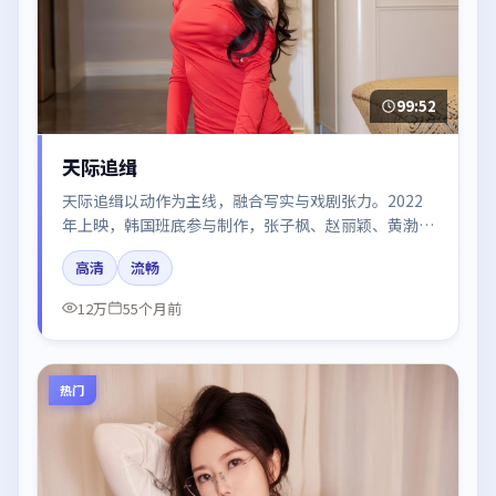
99:52
天际追缉
天际追缉以动作为主线，融合写实与戏剧张力。2022
年上映，韩国班底参与制作，张子枫、赵丽颖、黄渤、
段奕宏在片中呈现细腻表演，影像风格统一，配乐与剪
高清
流畅
辑强化了情绪曲线。
12万
55个月前
热门