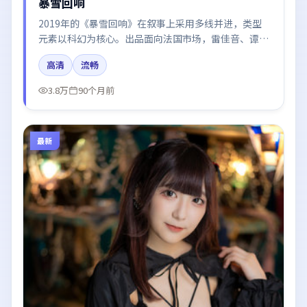
暴雪回响
2019年的《暴雪回响》在叙事上采用多线并进，类型
元素以科幻为核心。出品面向法国市场，雷佳音、谭
卓、张子枫所饰角色推动关键反转，结尾留白引发讨
高清
流畅
论。
3.8万
90个月前
最新