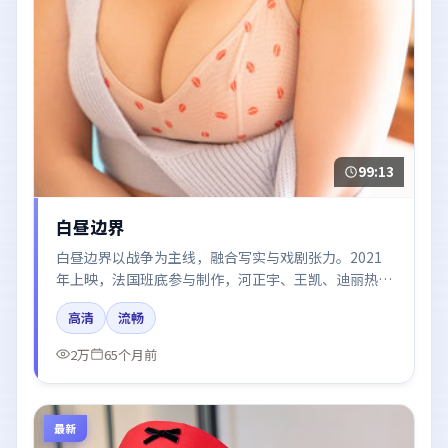
99:13
白昼边界
白昼边界以战争为主线，融合写实与戏剧张力。2021
年上映，法国班底参与制作，河正宇、王凯、迪丽热
巴、章子怡、周冬雨在片中呈现细腻表演，影像风格统
高清
流畅
一，配乐与剪辑强化了情绪曲线。
2万
65个月前
最新