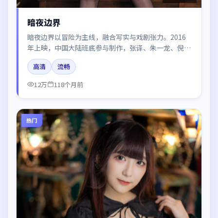
暗夜边界
暗夜边界以冒险为主线，融合写实与戏剧张力。2016
年上映，中国大陆班底参与制作，张译、朱一龙、倪
妮、谭卓、张子枫在片中呈现细腻表演，影像风格统
高清
流畅
一，配乐与剪辑强化了情绪曲线。
12万
118个月前
热门