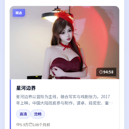
精选
94:58
星河边界
星河边界以冒险为主线，融合写实与戏剧张力。2017
年上映，中国大陆班底参与制作，谭卓、段奕宏、雷佳
音在片中呈现细腻表演，影像风格统一，配乐与剪辑强
高清
流畅
化了情绪曲线。
5.9万
106个月前