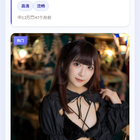
咏梅的台词节奏值得关注；整体气质偏法国都市与冷色
高清
流畅
调摄影。
12万
47个月前
热门