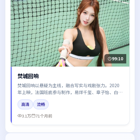
99:10
焚城回响
焚城回响以悬疑为主线，融合写实与戏剧张力。2020
年上映，法国班底参与制作，易烊千玺、章子怡、白
宇、秦海璐在片中呈现细腻表演，影像风格统一，配乐
高清
流畅
与剪辑强化了情绪曲线。
3.1万
71个月前