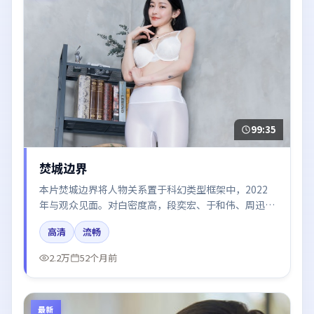
99:35
焚城边界
本片焚城边界将人物关系置于科幻类型框架中，2022
年与观众见面。对白密度高，段奕宏、于和伟、周迅的
台词节奏值得关注；整体气质偏英国都市与冷色调摄
高清
流畅
影。
2.2万
52个月前
最新