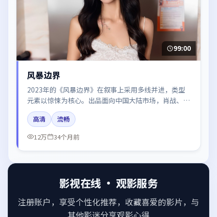
99:00
风暴边界
2023年的《风暴边界》在叙事上采用多线并进，类型
元素以惊悚为核心。出品面向中国大陆市场，肖战、赵
丽颖、章子怡、梁朝伟所饰角色推动关键反转，结尾留
高清
流畅
白引发讨论。
12万
34个月前
影视在线 · 观影服务
注册账户，享受个性化推荐，收藏喜爱的影片，与
其他影迷分享观影心得