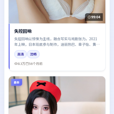
99:04
失控回响
失控回响以惊悚为主线，融合写实与戏剧张力。2021
年上映，日本班底参与制作，迪丽热巴、章子怡、黄渤
在片中呈现细腻表演，影像风格统一，配乐与剪辑强化
高清
流畅
了情绪曲线。
8.3万
56个月前
最新