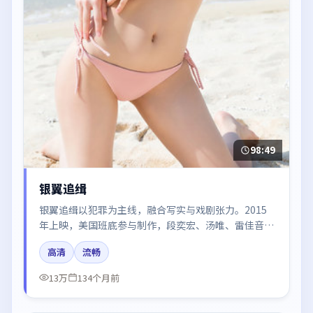
98:49
银翼追缉
银翼追缉以犯罪为主线，融合写实与戏剧张力。2015
年上映，美国班底参与制作，段奕宏、汤唯、雷佳音、
木村拓哉、朱一龙在片中呈现细腻表演，影像风格统
高清
流畅
一，配乐与剪辑强化了情绪曲线。
13万
134个月前