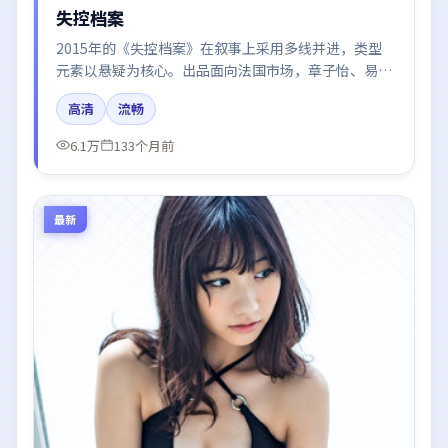
失控档案
2015年的《失控档案》在叙事上采用多线并进，类型
元素以悬疑为核心。出品面向法国市场，章子怡、易烊
千玺、倪妮、周冬雨所饰角色推动关键反转，结尾留白
高清
流畅
引发讨论。
6.1万
133个月前
最新