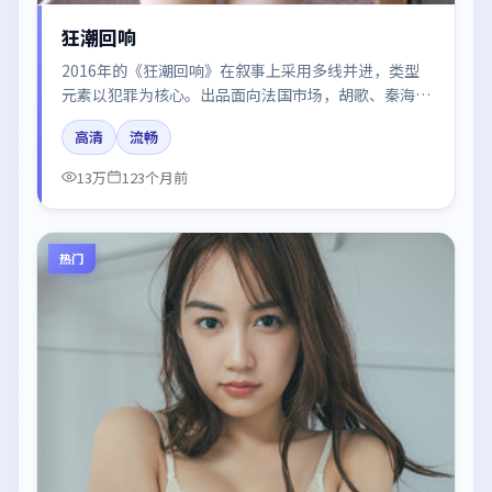
狂潮回响
2016年的《狂潮回响》在叙事上采用多线并进，类型
元素以犯罪为核心。出品面向法国市场，胡歌、秦海
璐、易烊千玺所饰角色推动关键反转，结尾留白引发讨
高清
流畅
论。
13万
123个月前
热门