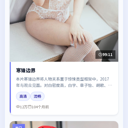
99:11
寒锋边界
本片寒锋边界将人物关系置于惊悚类型框架中，2017
年与观众见面。对白密度高，白宇、章子怡、胡歌、周
迅、雷佳音的台词节奏值得关注；整体气质偏日本都市
高清
流畅
与冷色调摄影。
12万
104个月前
热门