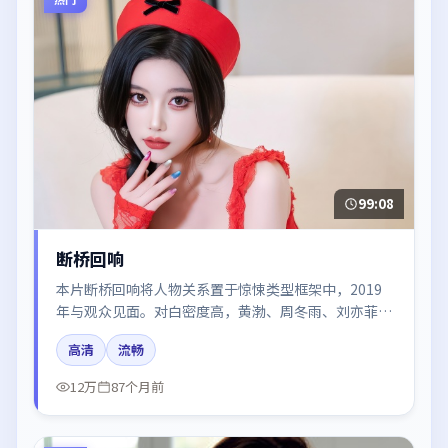
99:08
断桥回响
本片断桥回响将人物关系置于惊悚类型框架中，2019
年与观众见面。对白密度高，黄渤、周冬雨、刘亦菲、
倪妮的台词节奏值得关注；整体气质偏中国香港都市与
高清
流畅
冷色调摄影。
12万
87个月前