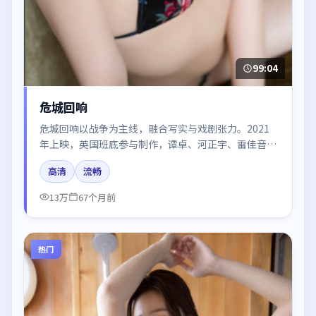
99:04
危城回响
危城回响以战争为主线，融合写实与戏剧张力。2021
年上映，英国班底参与制作，谭卓、河正宇、雷佳音在
片中呈现细腻表演，影像风格统一，配乐与剪辑强化了
高清
流畅
情绪曲线。
13万
67个月前
热门