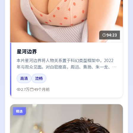
94:23
星河边界
本片星河边界将人物关系置于科幻类型框架中，2022
年与观众见面。对白密度高，周迅、黄渤、朱一龙、河
正宇的台词节奏值得关注；整体气质偏韩国都市与冷色
高清
流畅
调摄影。
2.7万
49个月前
精选