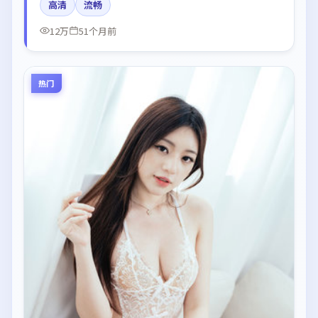
高清
流畅
情绪曲线。
12万
51个月前
热门