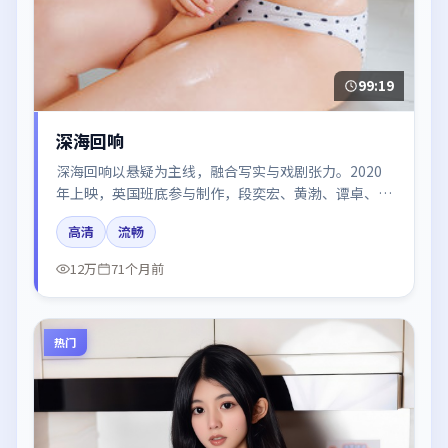
99:19
深海回响
深海回响以悬疑为主线，融合写实与戏剧张力。2020
年上映，英国班底参与制作，段奕宏、黄渤、谭卓、廖
凡、河正宇在片中呈现细腻表演，影像风格统一，配乐
高清
流畅
与剪辑强化了情绪曲线。
12万
71个月前
热门