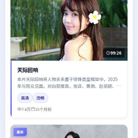
99:26
天际回响
本片天际回响将人物关系置于惊悚类型框架中，2025
年与观众见面。对白密度高，张译、黄渤、赵丽颖、王
景春、雷佳音的台词节奏值得关注；整体气质偏日本都
高清
流畅
市与冷色调摄影。
7.6万
15个月前
最新