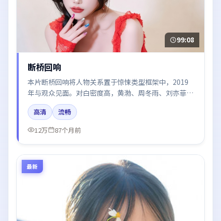
99:08
断桥回响
本片断桥回响将人物关系置于惊悚类型框架中，2019
年与观众见面。对白密度高，黄渤、周冬雨、刘亦菲、
倪妮的台词节奏值得关注；整体气质偏中国香港都市与
高清
流畅
冷色调摄影。
12万
87个月前
最新