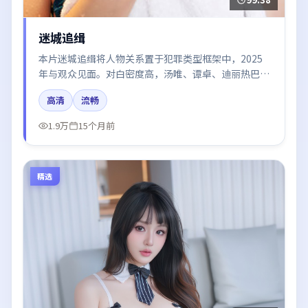
迷城追缉
本片迷城追缉将人物关系置于犯罪类型框架中，2025
年与观众见面。对白密度高，汤唯、谭卓、迪丽热巴的
台词节奏值得关注；整体气质偏中国大陆都市与冷色调
高清
流畅
摄影。
1.9万
15个月前
精选