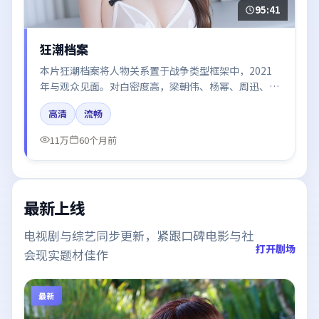
95:41
狂潮档案
本片狂潮档案将人物关系置于战争类型框架中，2021
年与观众见面。对白密度高，梁朝伟、杨幂、周迅、肖
战、谭卓的台词节奏值得关注；整体气质偏中国大陆都
高清
流畅
市与冷色调摄影。
11万
60个月前
最新上线
电视剧与综艺同步更新，紧跟口碑电影与社
打开剧场
会现实题材佳作
最新