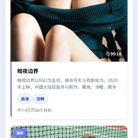
99:16
暗夜边界
暗夜边界以科幻为主线，融合写实与戏剧张力。2020
年上映，中国大陆班底参与制作，黄渤、汤唯、周冬
雨、木村拓哉、王凯在片中呈现细腻表演，影像风格统
高清
流畅
一，配乐与剪辑强化了情绪曲线。
7.4万
68个月前
最新