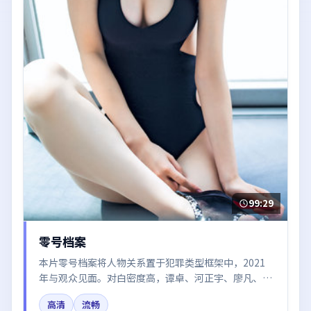
99:29
零号档案
本片零号档案将人物关系置于犯罪类型框架中，2021
年与观众见面。对白密度高，谭卓、河正宇、廖凡、章
子怡的台词节奏值得关注；整体气质偏中国香港都市与
高清
流畅
冷色调摄影。