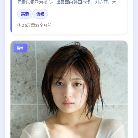
元素以犯罪为核心。出品面向韩国市场，刘亦菲、木村
拓哉、秦海璐所饰角色推动关键反转，结尾留白引发讨
高清
流畅
论。
2.6万
33个月前
最新