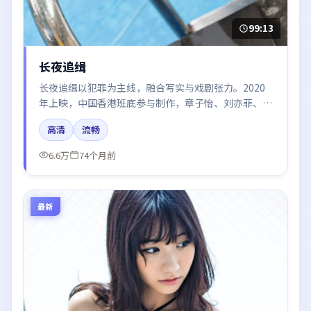
99:13
长夜追缉
长夜追缉以犯罪为主线，融合写实与戏剧张力。2020
年上映，中国香港班底参与制作，章子怡、刘亦菲、朱
一龙在片中呈现细腻表演，影像风格统一，配乐与剪辑
高清
流畅
强化了情绪曲线。
6.6万
74个月前
最新