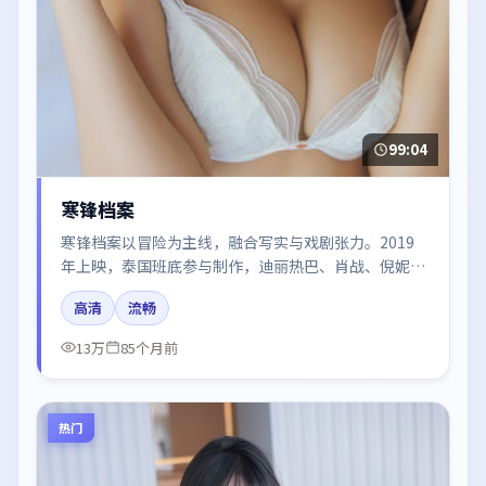
99:04
寒锋档案
寒锋档案以冒险为主线，融合写实与戏剧张力。2019
年上映，泰国班底参与制作，迪丽热巴、肖战、倪妮、
于和伟在片中呈现细腻表演，影像风格统一，配乐与剪
高清
流畅
辑强化了情绪曲线。
13万
85个月前
热门