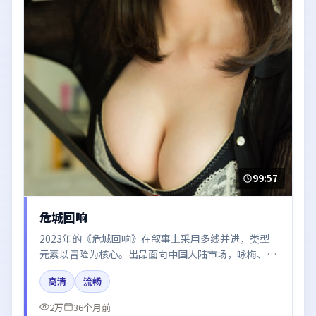
99:57
危城回响
2023年的《危城回响》在叙事上采用多线并进，类型
元素以冒险为核心。出品面向中国大陆市场，咏梅、倪
妮、赵丽颖所饰角色推动关键反转，结尾留白引发讨
高清
流畅
论。
2万
36个月前