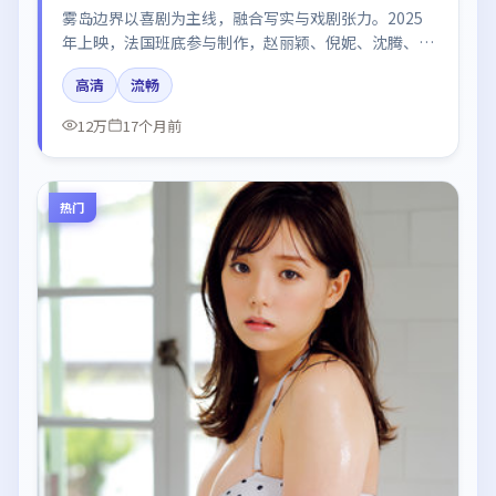
雾岛边界以喜剧为主线，融合写实与戏剧张力。2025
年上映，法国班底参与制作，赵丽颖、倪妮、沈腾、白
宇、杨幂在片中呈现细腻表演，影像风格统一，配乐与
高清
流畅
剪辑强化了情绪曲线。
12万
17个月前
热门