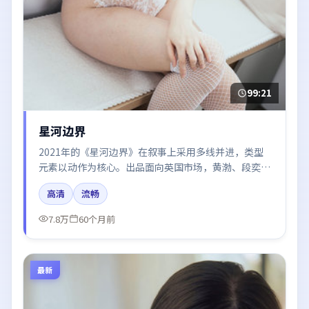
99:21
星河边界
2021年的《星河边界》在叙事上采用多线并进，类型
元素以动作为核心。出品面向英国市场，黄渤、段奕
宏、于和伟、周迅所饰角色推动关键反转，结尾留白引
高清
流畅
发讨论。
7.8万
60个月前
最新