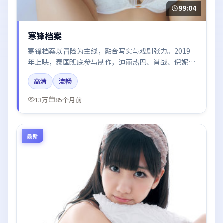
99:04
寒锋档案
寒锋档案以冒险为主线，融合写实与戏剧张力。2019
年上映，泰国班底参与制作，迪丽热巴、肖战、倪妮、
于和伟在片中呈现细腻表演，影像风格统一，配乐与剪
高清
流畅
辑强化了情绪曲线。
13万
85个月前
最新