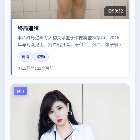
99:32
终局追缉
本片终局追缉将人物关系置于惊悚类型框架中，2016
年与观众见面。对白密度高，于和伟、张译、张子枫的
台词节奏值得关注；整体气质偏法国都市与冷色调摄
高清
流畅
影。
12万
122个月前
热门