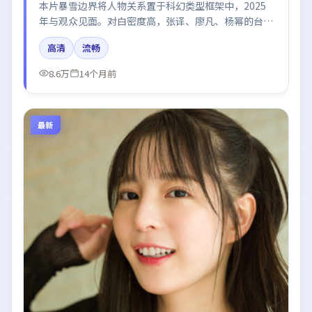
本片暴雪边界将人物关系置于科幻类型框架中，2025
年与观众见面。对白密度高，张译、廖凡、杨幂的台词
节奏值得关注；整体气质偏法国都市与冷色调摄影。
高清
流畅
8.6万
14个月前
最新