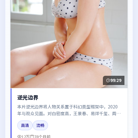
99:29
逆光边界
本片逆光边界将人物关系置于科幻类型框架中，2020
年与观众见面。对白密度高，王景春、易烊千玺、周
迅、河正宇、廖凡的台词节奏值得关注；整体气质偏美
高清
流畅
国都市与冷色调摄影。
12万
78个月前