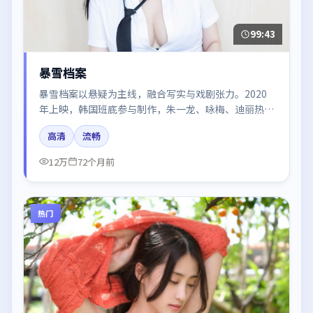
99:43
暴雪档案
暴雪档案以悬疑为主线，融合写实与戏剧张力。2020
年上映，韩国班底参与制作，朱一龙、咏梅、迪丽热巴
在片中呈现细腻表演，影像风格统一，配乐与剪辑强化
高清
流畅
了情绪曲线。
12万
72个月前
热门