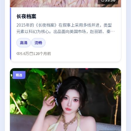
长夜档案
2015年的《长夜档案》在叙事上采用多线并进，类型
元素以科幻为核心。出品面向英国市场，赵丽颖、秦海
璐、梁朝伟、刘亦菲所饰角色推动关键反转，结尾留白
高清
流畅
引发讨论。
5.6万
128个月前
精选