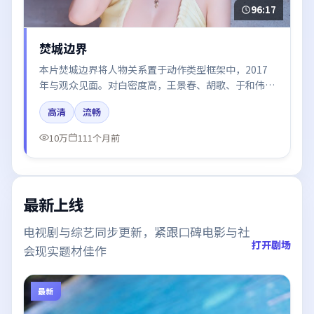
96:17
焚城边界
本片焚城边界将人物关系置于动作类型框架中，2017
年与观众见面。对白密度高，王景春、胡歌、于和伟的
台词节奏值得关注；整体气质偏法国都市与冷色调摄
高清
流畅
影。
10万
111个月前
最新上线
电视剧与综艺同步更新，紧跟口碑电影与社
打开剧场
会现实题材佳作
最新