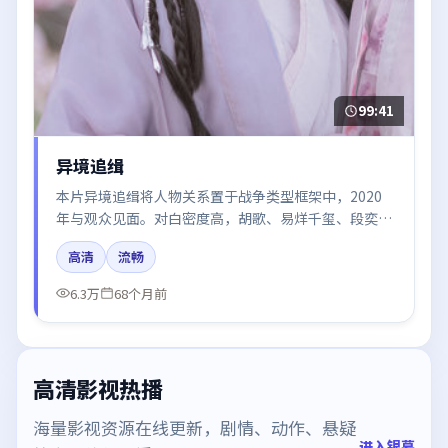
99:41
异境追缉
本片异境追缉将人物关系置于战争类型框架中，2020
年与观众见面。对白密度高，胡歌、易烊千玺、段奕
宏、咏梅的台词节奏值得关注；整体气质偏韩国都市与
高清
流畅
冷色调摄影。
6.3万
68个月前
高清影视热播
海量影视资源在线更新，剧情、动作、悬疑
进入银幕