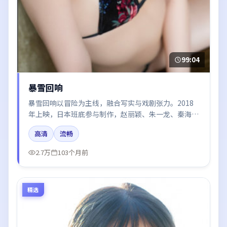
99:04
暴雪回响
暴雪回响以冒险为主线，融合写实与戏剧张力。2018
年上映，日本班底参与制作，赵丽颖、朱一龙、秦海璐
在片中呈现细腻表演，影像风格统一，配乐与剪辑强化
高清
流畅
了情绪曲线。
2.7万
103个月前
精选