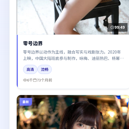
99:49
零号边界
零号边界以动作为主线，融合写实与戏剧张力。2020年
上映，中国大陆班底参与制作，咏梅、迪丽热巴、杨幂在
片中呈现细腻表演，影像风格统一，配乐与剪辑强化了情
高清
流畅
绪曲线。
6千
73个月前
最新