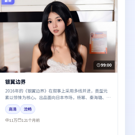
最新
99:00
银翼边界
2016年的《银翼边界》在叙事上采用多线并进，类型元
素以惊悚为核心。出品面向日本市场，杨幂、秦海璐、木
村拓哉所饰角色推动关键反转，结尾留白引发讨论。
高清
流畅
11万
121个月前