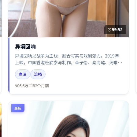
99:58
异境回响
异境回响以战争为主线，融合写实与戏剧张力。2019年
上映，中国香港班底参与制作，章子怡、秦海璐、汤唯、
白宇在片中呈现细腻表演，影像风格统一，配乐与剪辑强
高清
流畅
化了情绪曲线。
6.6万
82个月前
最新