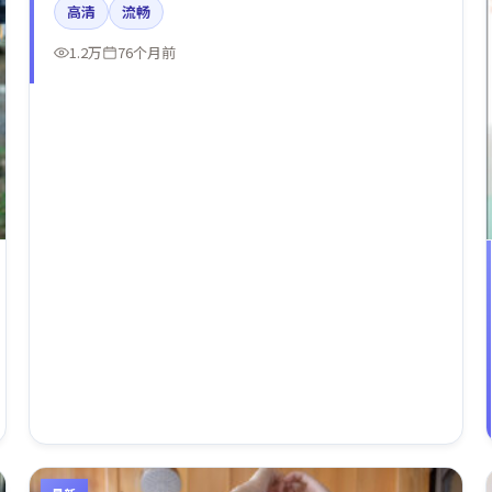
高清
流畅
曲线。
1.2万
76个月前