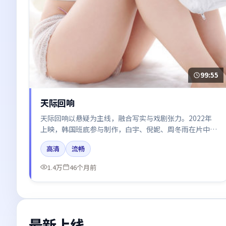
99:55
天际回响
天际回响以悬疑为主线，融合写实与戏剧张力。2022年
上映，韩国班底参与制作，白宇、倪妮、周冬雨在片中呈
现细腻表演，影像风格统一，配乐与剪辑强化了情绪曲
高清
流畅
线。
1.4万
46个月前
最新上线