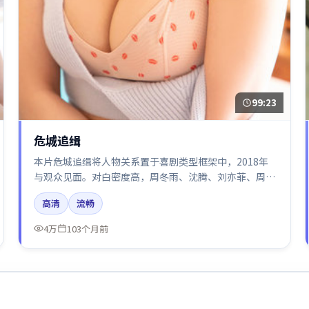
99:23
危城追缉
本片危城追缉将人物关系置于喜剧类型框架中，2018年
与观众见面。对白密度高，周冬雨、沈腾、刘亦菲、周迅
的台词节奏值得关注；整体气质偏美国都市与冷色调摄
高清
流畅
影。
4万
103个月前