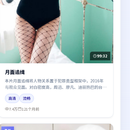
99:32
月面追缉
本片月面追缉将人物关系置于犯罪类型框架中，2016年
与观众见面。对白密度高，周迅、廖凡、迪丽热巴的台词
节奏值得关注；整体气质偏日本都市与冷色调摄影。
高清
流畅
7.4万
121个月前