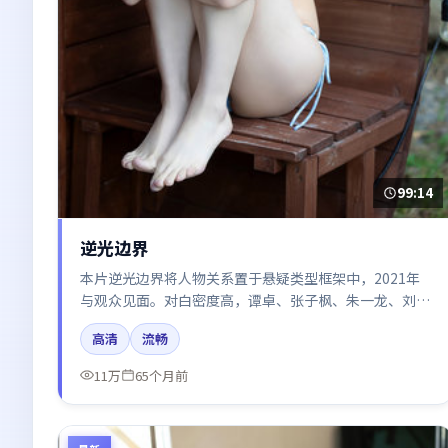
99:14
逆光边界
本片逆光边界将人物关系置于悬疑类型框架中，2021年
与观众见面。对白密度高，谭卓、张子枫、朱一龙、刘亦
菲、迪丽热巴的台词节奏值得关注；整体气质偏美国都市
高清
流畅
与冷色调摄影。
11万
65个月前