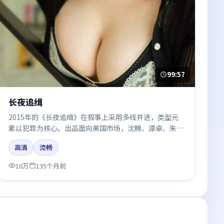
99:57
长夜追缉
2015年的《长夜追缉》在叙事上采用多线并进，类型元
素以犯罪为核心。出品面向美国市场，沈腾、谭卓、朱一
龙所饰角色推动关键反转，结尾留白引发讨论。
高清
流畅
10万
135个月前