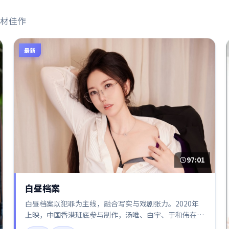
材佳作
最新
97:01
白昼档案
白昼档案以犯罪为主线，融合写实与戏剧张力。2020年
上映，中国香港班底参与制作，汤唯、白宇、于和伟在片
中呈现细腻表演，影像风格统一，配乐与剪辑强化了情绪