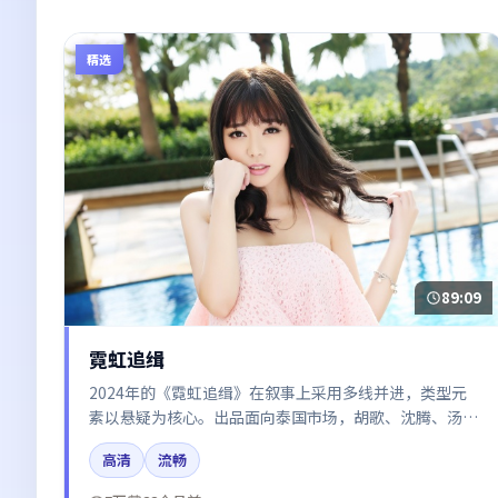
精选
89:09
霓虹追缉
2024年的《霓虹追缉》在叙事上采用多线并进，类型元
素以悬疑为核心。出品面向泰国市场，胡歌、沈腾、汤唯
所饰角色推动关键反转，结尾留白引发讨论。
高清
流畅