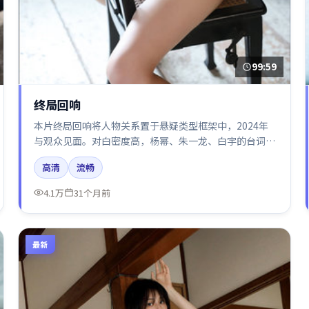
99:59
终局回响
本片终局回响将人物关系置于悬疑类型框架中，2024年
与观众见面。对白密度高，杨幂、朱一龙、白宇的台词节
奏值得关注；整体气质偏中国香港都市与冷色调摄影。
高清
流畅
4.1万
31个月前
最新