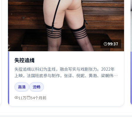
99:37
失控追缉
失控追缉以科幻为主线，融合写实与戏剧张力。2022年
上映，法国班底参与制作，张译、倪妮、黄渤、梁朝伟在
片中呈现细腻表演，影像风格统一，配乐与剪辑强化了情
高清
流畅
绪曲线。
11万
54个月前