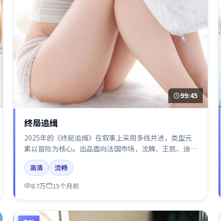
99:45
终局追缉
2025年的《终局追缉》在叙事上采用多线并进，类型元
素以冒险为核心。出品面向法国市场，沈腾、王凯、迪丽
热巴、杨幂所饰角色推动关键反转，结尾留白引发讨论。
高清
流畅
8.7万
15个月前