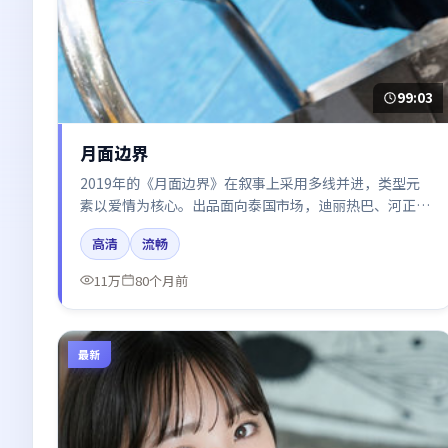
99:03
月面边界
2019年的《月面边界》在叙事上采用多线并进，类型元
素以爱情为核心。出品面向泰国市场，迪丽热巴、河正
宇、赵丽颖、周迅所饰角色推动关键反转，结尾留白引发
高清
流畅
讨论。
11万
80个月前
最新