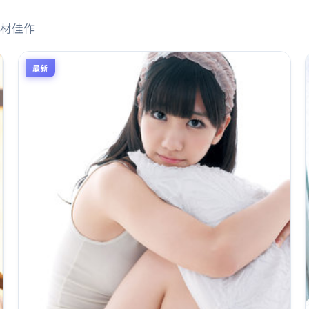
材佳作
最新