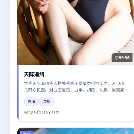
99:56
天际追缉
本片天际追缉将人物关系置于爱情类型框架中，2016年
与观众见面。对白密度高，白宇、胡歌、沈腾、赵丽颖的
台词节奏值得关注；整体气质偏日本都市与冷色调摄影。
高清
流畅
2.8万
116个月前