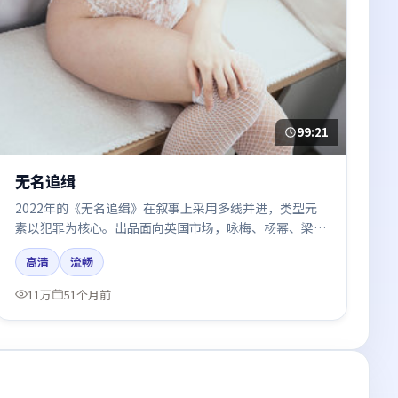
99:21
无名追缉
2022年的《无名追缉》在叙事上采用多线并进，类型元
素以犯罪为核心。出品面向英国市场，咏梅、杨幂、梁朝
伟、周冬雨、河正宇所饰角色推动关键反转，结尾留白引
高清
流畅
发讨论。
11万
51个月前