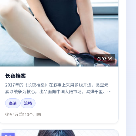
92:39
长夜档案
2017年的《长夜档案》在叙事上采用多线并进，类型元
素以战争为核心。出品面向中国大陆市场，易烊千玺、章
子怡、王凯、周冬雨所饰角色推动关键反转，结尾留白引
高清
流畅
发讨论。
9.4万
113个月前