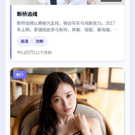
断桥追缉
断桥追缉以悬疑为主线，融合写实与戏剧张力。2017
年上映，泰国班底参与制作，杨幂、倪妮、秦海璐、段
奕宏、沈腾在片中呈现细腻表演，影像风格统一，配乐
高清
流畅
与剪辑强化了情绪曲线。
12万
111个月前
热门