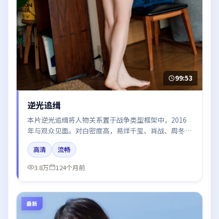
99:53
逆光追缉
本片逆光追缉将人物关系置于战争类型框架中，2016
年与观众见面。对白密度高，易烊千玺、肖战、周冬
雨、白宇、黄渤的台词节奏值得关注；整体气质偏英国
高清
流畅
都市与冷色调摄影。
3.8万
124个月前
最新