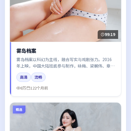
99:19
雾岛档案
雾岛档案以科幻为主线，融合写实与戏剧张力。2016
年上映，中国大陆班底参与制作，咏梅、梁朝伟、章子
怡、段奕宏在片中呈现细腻表演，影像风格统一，配乐
高清
流畅
与剪辑强化了情绪曲线。
8万
122个月前
精选