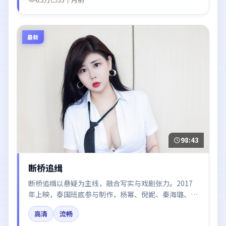
最新
98:43
断桥追缉
断桥追缉以悬疑为主线，融合写实与戏剧张力。2017
年上映，泰国班底参与制作，杨幂、倪妮、秦海璐、段
奕宏、沈腾在片中呈现细腻表演，影像风格统一，配乐
高清
流畅
与剪辑强化了情绪曲线。