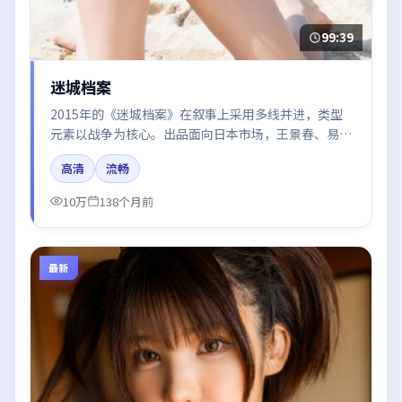
99:39
迷城档案
2015年的《迷城档案》在叙事上采用多线并进，类型
元素以战争为核心。出品面向日本市场，王景春、易烊
千玺、沈腾、段奕宏所饰角色推动关键反转，结尾留白
高清
流畅
引发讨论。
10万
138个月前
最新