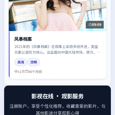
89:09
风暴档案
2021年的《风暴档案》在叙事上采用多线并进，类型
元素以冒险为核心。出品面向中国大陆市场，廖凡、沈
腾、刘亦菲、咏梅所饰角色推动关键反转，结尾留白引
高清
流畅
发讨论。
11万
60个月前
影视在线 · 观影服务
注册账户，享受个性化推荐，收藏喜爱的影片，与
其他影迷分享观影心得