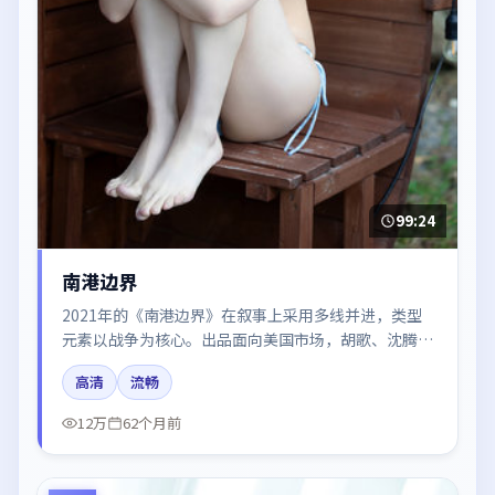
99:24
南港边界
2021年的《南港边界》在叙事上采用多线并进，类型
元素以战争为核心。出品面向美国市场，胡歌、沈腾、
周冬雨所饰角色推动关键反转，结尾留白引发讨论。
高清
流畅
12万
62个月前