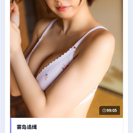
99:05
雾岛追缉