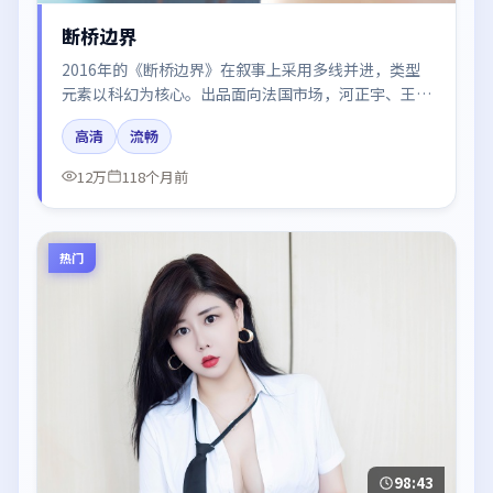
断桥边界
2016年的《断桥边界》在叙事上采用多线并进，类型
元素以科幻为核心。出品面向法国市场，河正宇、王景
春、秦海璐、廖凡、朱一龙所饰角色推动关键反转，结
高清
流畅
尾留白引发讨论。
12万
118个月前
热门
98:43