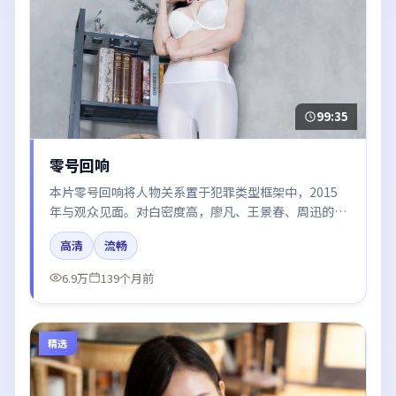
99:35
零号回响
本片零号回响将人物关系置于犯罪类型框架中，2015
年与观众见面。对白密度高，廖凡、王景春、周迅的台
词节奏值得关注；整体气质偏英国都市与冷色调摄影。
高清
流畅
6.9万
139个月前
精选