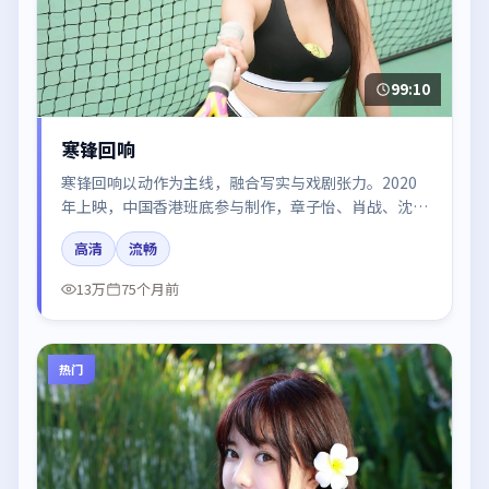
99:10
寒锋回响
寒锋回响以动作为主线，融合写实与戏剧张力。2020
年上映，中国香港班底参与制作，章子怡、肖战、沈
腾、周冬雨在片中呈现细腻表演，影像风格统一，配乐
高清
流畅
与剪辑强化了情绪曲线。
13万
75个月前
热门