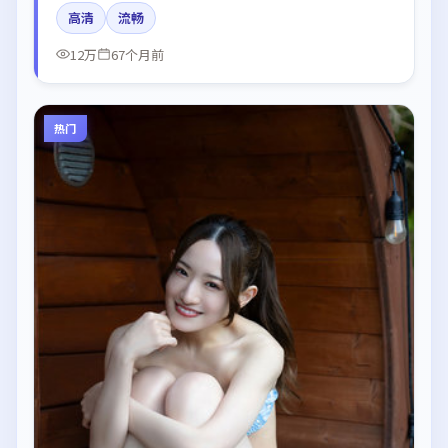
玺、谭卓、张子枫、周冬雨、周迅所饰角色推动关键反
高清
流畅
转，结尾留白引发讨论。
12万
67个月前
热门