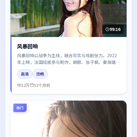
99:16
风暴回响
风暴回响以战争为主线，融合写实与戏剧张力。2022
年上映，法国班底参与制作，胡歌、张子枫、秦海璐在
片中呈现细腻表演，影像风格统一，配乐与剪辑强化了
高清
流畅
情绪曲线。
12万
52个月前
热门