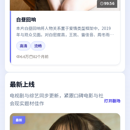
99:56
白昼回响
本片白昼回响将人物关系置于爱情类型框架中，2019
年与观众见面。对白密度高，王凯、雷佳音、周冬雨的
台词节奏值得关注；整体气质偏法国都市与冷色调摄
高清
流畅
影。
6.6万
82个月前
最新上线
电视剧与综艺同步更新，紧跟口碑电影与社
打开剧场
会现实题材佳作
最新