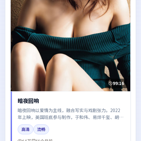
99:16
暗夜回响
暗夜回响以爱情为主线，融合写实与戏剧张力。2022
年上映，英国班底参与制作，于和伟、易烊千玺、胡
歌、雷佳音、迪丽热巴在片中呈现细腻表演，影像风格
高清
流畅
统一，配乐与剪辑强化了情绪曲线。
6.5万
55个月前