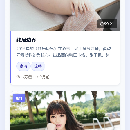
99:21
终局边界
2016年的《终局边界》在叙事上采用多线并进，类型
元素以科幻为核心。出品面向韩国市场，张子枫、赵丽
颖、白宇所饰角色推动关键反转，结尾留白引发讨论。
高清
流畅
12万
117个月前
热门