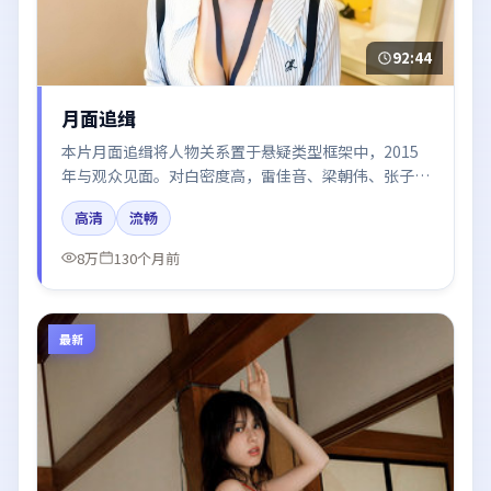
92:44
月面追缉
本片月面追缉将人物关系置于悬疑类型框架中，2015
年与观众见面。对白密度高，雷佳音、梁朝伟、张子
枫、汤唯、赵丽颖的台词节奏值得关注；整体气质偏美
高清
流畅
国都市与冷色调摄影。
8万
130个月前
最新