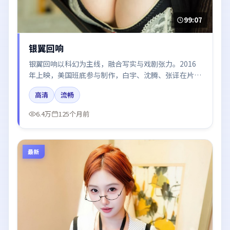
99:07
银翼回响
银翼回响以科幻为主线，融合写实与戏剧张力。2016
年上映，美国班底参与制作，白宇、沈腾、张译在片中
呈现细腻表演，影像风格统一，配乐与剪辑强化了情绪
高清
流畅
曲线。
6.4万
125个月前
最新