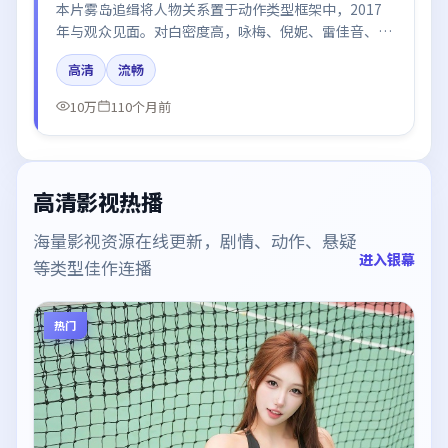
本片雾岛追缉将人物关系置于动作类型框架中，2017
年与观众见面。对白密度高，咏梅、倪妮、雷佳音、梁
朝伟、王凯的台词节奏值得关注；整体气质偏泰国都市
高清
流畅
与冷色调摄影。
10万
110个月前
高清影视热播
海量影视资源在线更新，剧情、动作、悬疑
进入银幕
等类型佳作连播
热门