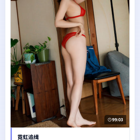
99:03
霓虹追缉