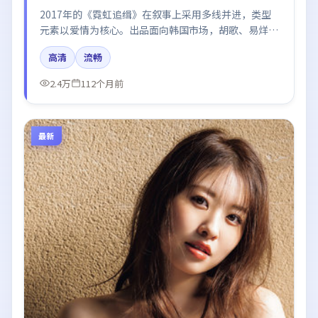
2017年的《霓虹追缉》在叙事上采用多线并进，类型
元素以爱情为核心。出品面向韩国市场，胡歌、易烊千
玺、白宇、秦海璐所饰角色推动关键反转，结尾留白引
高清
流畅
发讨论。
2.4万
112个月前
最新