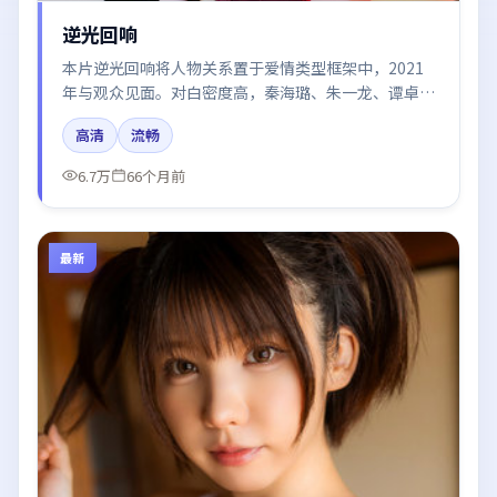
逆光回响
本片逆光回响将人物关系置于爱情类型框架中，2021
年与观众见面。对白密度高，秦海璐、朱一龙、谭卓的
台词节奏值得关注；整体气质偏泰国都市与冷色调摄
高清
流畅
影。
6.7万
66个月前
最新