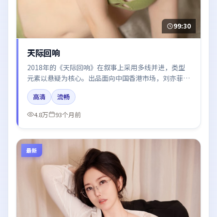
99:30
天际回响
2018年的《天际回响》在叙事上采用多线并进，类型
元素以悬疑为核心。出品面向中国香港市场，刘亦菲、
咏梅、秦海璐、王景春所饰角色推动关键反转，结尾留
高清
流畅
白引发讨论。
4.8万
93个月前
最新