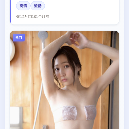
片中呈现细腻表演，影像风格统一，配乐与剪辑强化了
高清
流畅
情绪曲线。
12万
101个月前
热门