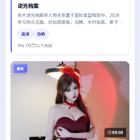
逆光档案
本片逆光档案将人物关系置于冒险类型框架中，2024
年与观众见面。对白密度高，沈腾、木村拓哉、章子
怡、段奕宏、黄渤的台词节奏值得关注；整体气质偏韩
高清
流畅
国都市与冷色调摄影。
6.7万
31个月前
最新
99:08