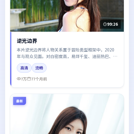
99:26
逆光边界
本片逆光边界将人物关系置于冒险类型框架中，2020
年与观众见面。对白密度高，易烊千玺、迪丽热巴、赵
丽颖、秦海璐的台词节奏值得关注；整体气质偏泰国都
高清
流畅
市与冷色调摄影。
7万
77个月前
最新