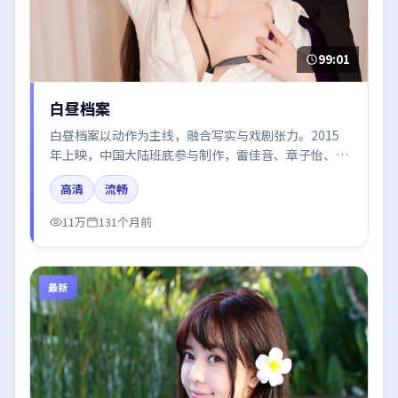
99:01
白昼档案
白昼档案以动作为主线，融合写实与戏剧张力。2015
年上映，中国大陆班底参与制作，雷佳音、章子怡、河
正宇、杨幂、迪丽热巴在片中呈现细腻表演，影像风格
高清
流畅
统一，配乐与剪辑强化了情绪曲线。
11万
131个月前
最新