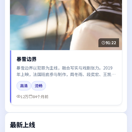
91:22
暴雪边界
暴雪边界以犯罪为主线，融合写实与戏剧张力。2019
年上映，法国班底参与制作，周冬雨、段奕宏、王凯在
片中呈现细腻表演，影像风格统一，配乐与剪辑强化了
高清
流畅
情绪曲线。
12万
84个月前
最新上线