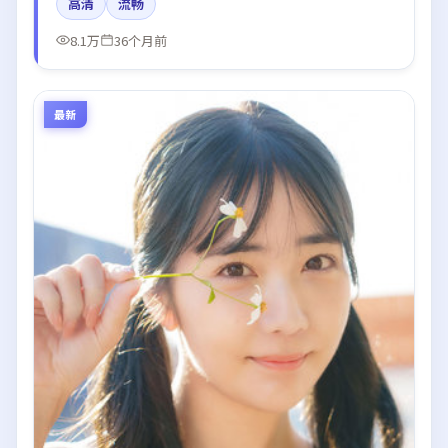
高清
流畅
结尾留白引发讨论。
8.1万
36个月前
最新