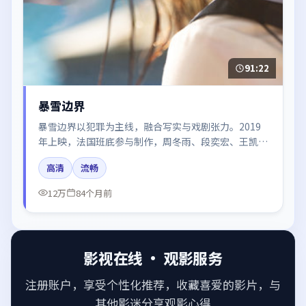
91:22
暴雪边界
暴雪边界以犯罪为主线，融合写实与戏剧张力。2019
年上映，法国班底参与制作，周冬雨、段奕宏、王凯在
片中呈现细腻表演，影像风格统一，配乐与剪辑强化了
高清
流畅
情绪曲线。
12万
84个月前
影视在线 · 观影服务
注册账户，享受个性化推荐，收藏喜爱的影片，与
其他影迷分享观影心得