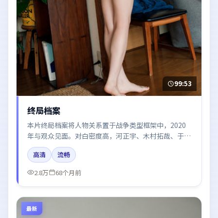
99:53
终局档案
本片终局档案将人物关系置于战争类型框架中，2020
年与观众见面。对白密度高，河正宇、木村拓哉、于和
伟、王景春、易烊千玺的台词节奏值得关注；整体气质
高清
流畅
偏泰国都市与冷色调摄影。
2.8万
68个月前
最新