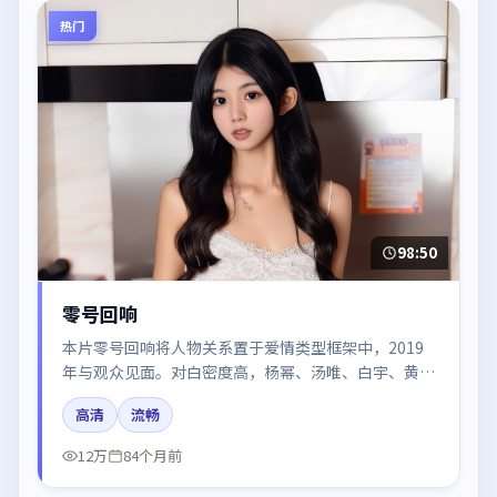
热门
98:50
零号回响
本片零号回响将人物关系置于爱情类型框架中，2019
年与观众见面。对白密度高，杨幂、汤唯、白宇、黄渤
的台词节奏值得关注；整体气质偏中国大陆都市与冷色
高清
流畅
调摄影。
12万
84个月前