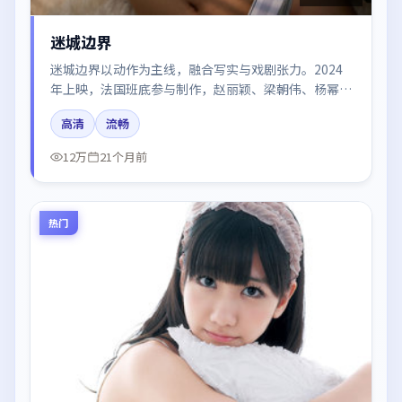
迷城边界
迷城边界以动作为主线，融合写实与戏剧张力。2024
年上映，法国班底参与制作，赵丽颖、梁朝伟、杨幂、
刘亦菲在片中呈现细腻表演，影像风格统一，配乐与剪
高清
流畅
辑强化了情绪曲线。
12万
21个月前
热门