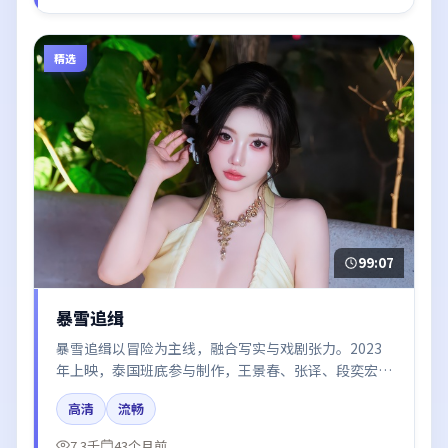
精选
99:07
暴雪追缉
暴雪追缉以冒险为主线，融合写实与戏剧张力。2023
年上映，泰国班底参与制作，王景春、张译、段奕宏在
片中呈现细腻表演，影像风格统一，配乐与剪辑强化了
高清
流畅
情绪曲线。
7.3千
43个月前