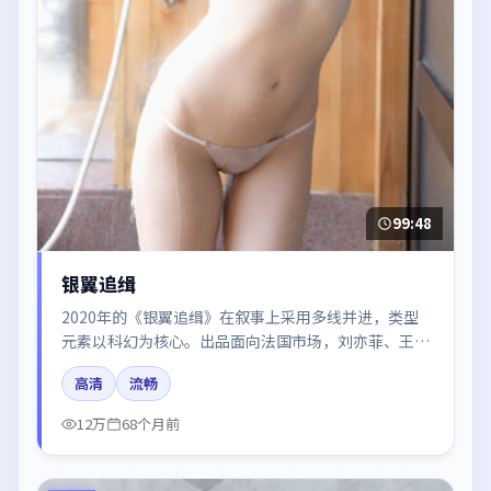
99:48
银翼追缉
2020年的《银翼追缉》在叙事上采用多线并进，类型
元素以科幻为核心。出品面向法国市场，刘亦菲、王
凯、赵丽颖所饰角色推动关键反转，结尾留白引发讨
高清
流畅
论。
12万
68个月前