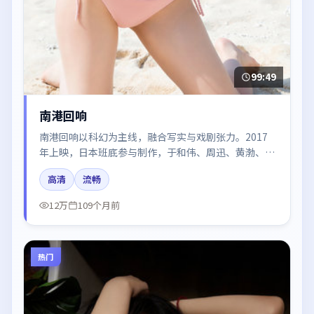
99:49
南港回响
南港回响以科幻为主线，融合写实与戏剧张力。2017
年上映，日本班底参与制作，于和伟、周迅、黄渤、肖
战、易烊千玺在片中呈现细腻表演，影像风格统一，配
高清
流畅
乐与剪辑强化了情绪曲线。
12万
109个月前
热门