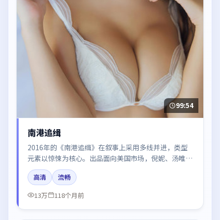
99:54
南港追缉
2016年的《南港追缉》在叙事上采用多线并进，类型
元素以惊悚为核心。出品面向美国市场，倪妮、汤唯、
沈腾、张子枫、赵丽颖所饰角色推动关键反转，结尾留
高清
流畅
白引发讨论。
13万
118个月前