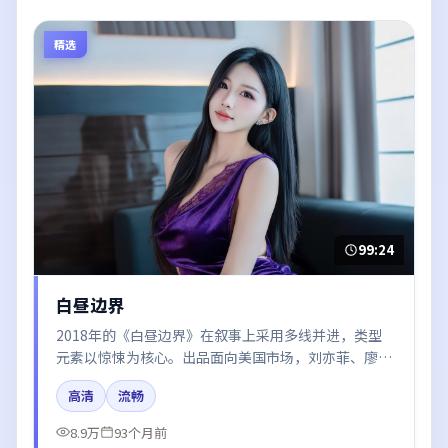
精选
99:24
白昼边界
2018年的《白昼边界》在叙事上采用多线并进，类型
元素以惊悚为核心。出品面向美国市场，刘亦菲、廖
凡、易烊千玺所饰角色推动关键反转，结尾留白引发讨
高清
流畅
论。
8.9万
93个月前