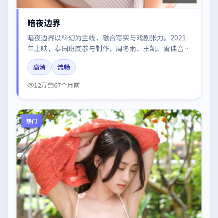
暗夜边界
暗夜边界以科幻为主线，融合写实与戏剧张力。2021
年上映，泰国班底参与制作，周冬雨、王凯、雷佳音在
片中呈现细腻表演，影像风格统一，配乐与剪辑强化了
高清
流畅
情绪曲线。
12万
67个月前
热门