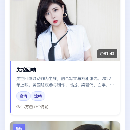
97:43
失控回响
失控回响以动作为主线，融合写实与戏剧张力。2022
年上映，美国班底参与制作，肖战、梁朝伟、白宇、汤
唯、张子枫在片中呈现细腻表演，影像风格统一，配乐
高清
流畅
与剪辑强化了情绪曲线。
9.2万
47个月前
最新