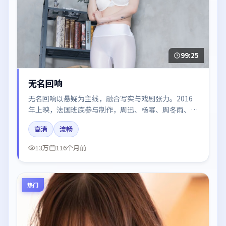
99:25
无名回响
无名回响以悬疑为主线，融合写实与戏剧张力。2016
年上映，法国班底参与制作，周迅、杨幂、周冬雨、倪
妮在片中呈现细腻表演，影像风格统一，配乐与剪辑强
高清
流畅
化了情绪曲线。
13万
116个月前
热门