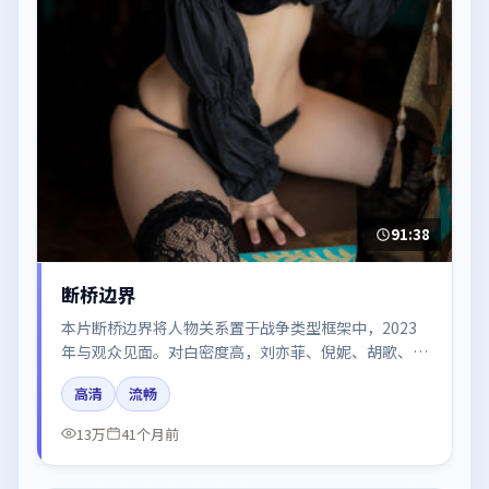
91:38
断桥边界
本片断桥边界将人物关系置于战争类型框架中，2023
年与观众见面。对白密度高，刘亦菲、倪妮、胡歌、王
景春、廖凡的台词节奏值得关注；整体气质偏中国香港
高清
流畅
都市与冷色调摄影。
13万
41个月前