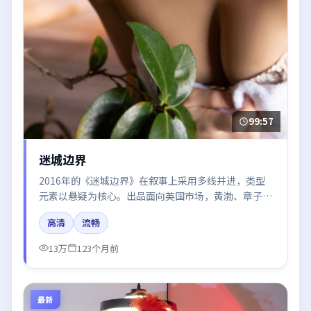
99:57
迷城边界
2016年的《迷城边界》在叙事上采用多线并进，类型
元素以悬疑为核心。出品面向英国市场，黄渤、章子
怡、河正宇、刘亦菲所饰角色推动关键反转，结尾留白
高清
流畅
引发讨论。
13万
123个月前
最新