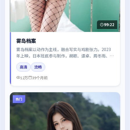
99:22
雾岛档案
雾岛档案以动作为主线，融合写实与戏剧张力。2023
年上映，日本班底参与制作，胡歌、谭卓、周冬雨、张
译、汤唯在片中呈现细腻表演，影像风格统一，配乐与
高清
流畅
剪辑强化了情绪曲线。
12万
39个月前
热门