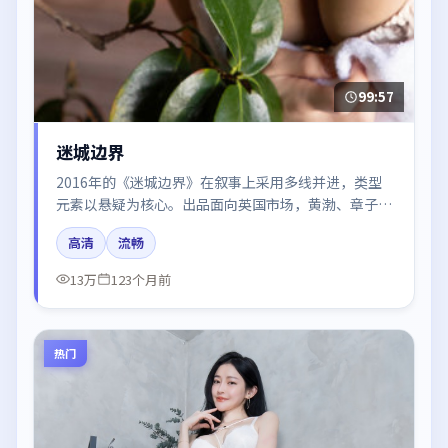
99:57
迷城边界
2016年的《迷城边界》在叙事上采用多线并进，类型
元素以悬疑为核心。出品面向英国市场，黄渤、章子
怡、河正宇、刘亦菲所饰角色推动关键反转，结尾留白
高清
流畅
引发讨论。
13万
123个月前
热门