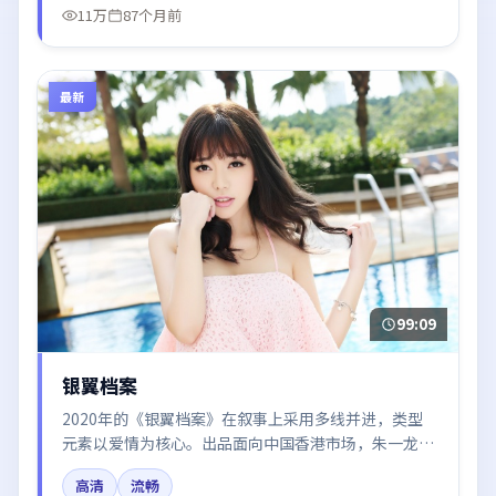
11万
87个月前
最新
99:09
银翼档案
2020年的《银翼档案》在叙事上采用多线并进，类型
元素以爱情为核心。出品面向中国香港市场，朱一龙、
易烊千玺、谭卓、迪丽热巴、胡歌所饰角色推动关键反
高清
流畅
转，结尾留白引发讨论。