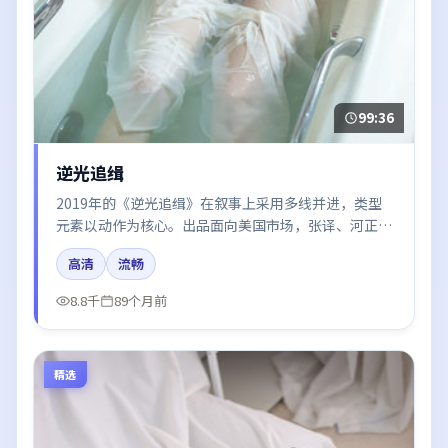
99:36
逆光追缉
2019年的《逆光追缉》在叙事上采用多线并进，类型
元素以动作为核心。出品面向美国市场，张译、河正
宇、倪妮、肖战所饰角色推动关键反转，结尾留白引发
高清
流畅
讨论。
8.8千
89个月前
精选