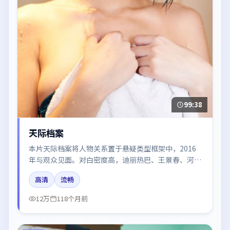
99:38
天际档案
本片天际档案将人物关系置于悬疑类型框架中，2016
年与观众见面。对白密度高，迪丽热巴、王景春、河正
宇的台词节奏值得关注；整体气质偏日本都市与冷色调
高清
流畅
摄影。
12万
118个月前