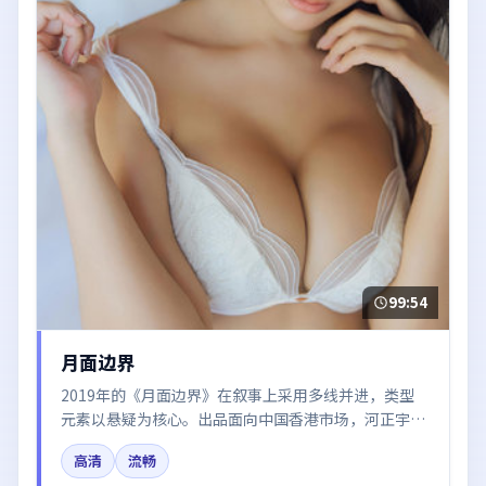
99:54
月面边界
2019年的《月面边界》在叙事上采用多线并进，类型
元素以悬疑为核心。出品面向中国香港市场，河正宇、
张子枫、易烊千玺、廖凡、汤唯所饰角色推动关键反
高清
流畅
转，结尾留白引发讨论。