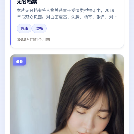
无名档案
本片无名档案将人物关系置于爱情类型框架中，2019
年与观众见面。对白密度高，沈腾、杨幂、张译、刘亦
菲的台词节奏值得关注；整体气质偏英国都市与冷色调
高清
流畅
摄影。
8.8万
91个月前
最新