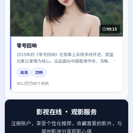
99:15
零号回响
2019年的《零号回响》在叙事上采用多线并进，类型
元素以爱情为核心。出品面向中国香港市场，汤唯、王
景春、赵丽颖、廖凡、木村拓哉所饰角色推动关键反
高清
流畅
转，结尾留白引发讨论。
12万
85个月前
影视在线 · 观影服务
注册账户，享受个性化推荐，收藏喜爱的影片，与
其他影迷分享观影心得