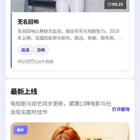
99:25
无名回响
无名回响以悬疑为主线，融合写实与戏剧张力。2016
年上映，法国班底参与制作，周迅、杨幂、周冬雨、倪
妮在片中呈现细腻表演，影像风格统一，配乐与剪辑强
高清
流畅
化了情绪曲线。
13万
116个月前
最新上线
电视剧与综艺同步更新，紧跟口碑电影与社
打开剧场
会现实题材佳作
最新