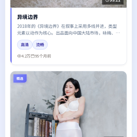
异境边界
2018年的《异境边界》在叙事上采用多线并进，类型
元素以动作为核心。出品面向中国大陆市场，咏梅、章
子怡、木村拓哉、王凯所饰角色推动关键反转，结尾留
高清
流畅
白引发讨论。
4.2万
95个月前
精选