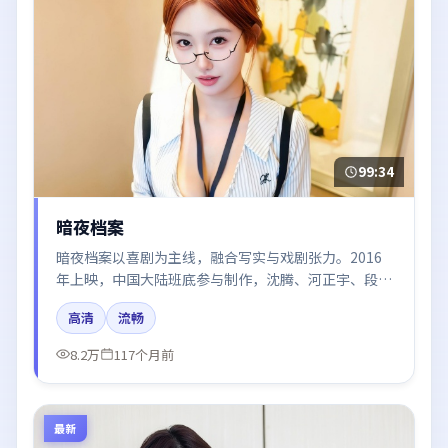
99:34
暗夜档案
暗夜档案以喜剧为主线，融合写实与戏剧张力。2016
年上映，中国大陆班底参与制作，沈腾、河正宇、段奕
宏在片中呈现细腻表演，影像风格统一，配乐与剪辑强
高清
流畅
化了情绪曲线。
8.2万
117个月前
最新