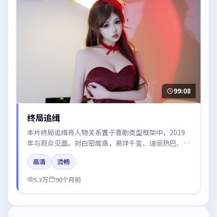
99:08
终局追缉
本片终局追缉将人物关系置于喜剧类型框架中，2019
年与观众见面。对白密度高，易烊千玺、迪丽热巴、肖
战、雷佳音、于和伟的台词节奏值得关注；整体气质偏
高清
流畅
韩国都市与冷色调摄影。
5.3万
90个月前