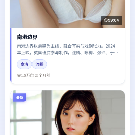
99:04
南港边界
南港边界以悬疑为主线，融合写实与戏剧张力。2024
年上映，英国班底参与制作，沈腾、咏梅、张译、于和
伟在片中呈现细腻表演，影像风格统一，配乐与剪辑强
高清
流畅
化了情绪曲线。
1.8万
25个月前
最新