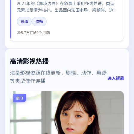
2021年的《异境边界》在叙事上采用多线并进，类型
元素以爱情为核心。出品面向法国市场，梁朝伟、迪丽
热巴、河正宇、于和伟所饰角色推动关键反转，结尾留
高清
流畅
白引发讨论。
5.7万
64个月前
高清影视热播
海量影视资源在线更新，剧情、动作、悬疑
进入银幕
等类型佳作连播
热门