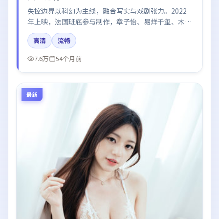
失控边界以科幻为主线，融合写实与戏剧张力。2022
年上映，法国班底参与制作，章子怡、易烊千玺、木村
拓哉在片中呈现细腻表演，影像风格统一，配乐与剪辑
高清
流畅
强化了情绪曲线。
7.6万
54个月前
最新