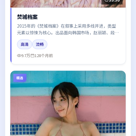
焚城档案
2015年的《焚城档案》在叙事上采用多线并进，类型
元素以惊悚为核心。出品面向韩国市场，赵丽颖、段奕
宏、雷佳音、廖凡所饰角色推动关键反转，结尾留白引
高清
流畅
发讨论。
9.7万
128个月前
精选