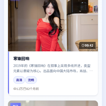
99:42
寒锋回响
2019年的《寒锋回响》在叙事上采用多线并进，类型
元素以悬疑为核心。出品面向中国大陆市场，肖战、白
宇、段奕宏、黄渤、周迅所饰角色推动关键反转，结尾
高清
流畅
留白引发讨论。
12万
82个月前