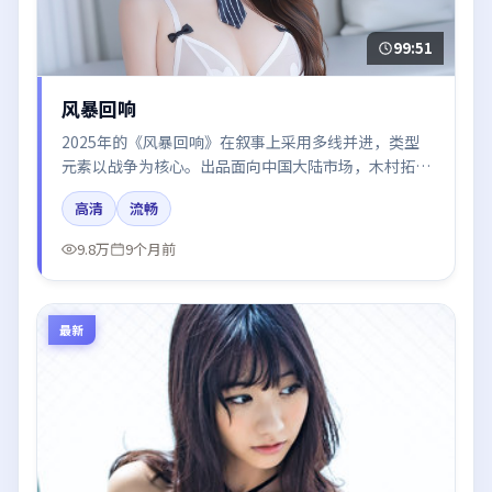
99:51
风暴回响
2025年的《风暴回响》在叙事上采用多线并进，类型
元素以战争为核心。出品面向中国大陆市场，木村拓
哉、汤唯、梁朝伟所饰角色推动关键反转，结尾留白引
高清
流畅
发讨论。
9.8万
9个月前
最新