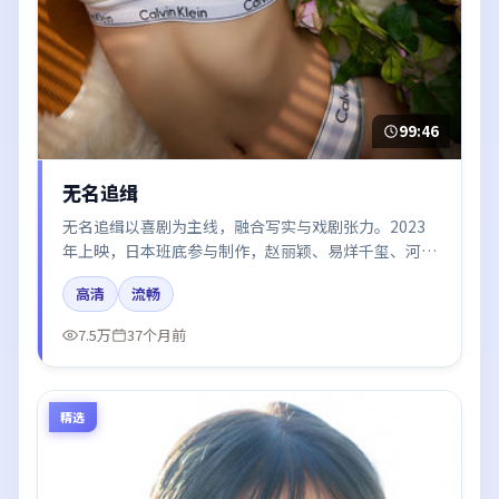
99:46
无名追缉
无名追缉以喜剧为主线，融合写实与戏剧张力。2023
年上映，日本班底参与制作，赵丽颖、易烊千玺、河正
宇在片中呈现细腻表演，影像风格统一，配乐与剪辑强
高清
流畅
化了情绪曲线。
7.5万
37个月前
精选