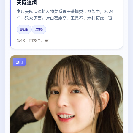
天际追缉
本片天际追缉将人物关系置于爱情类型框架中，2024
年与观众见面。对白密度高，王景春、木村拓哉、谭
卓、雷佳音的台词节奏值得关注；整体气质偏日本都市
高清
流畅
与冷色调摄影。
13万
28个月前
热门