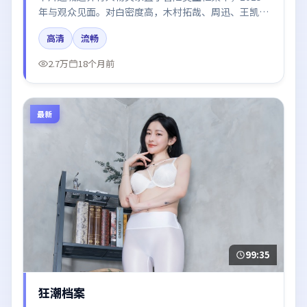
年与观众见面。对白密度高，木村拓哉、周迅、王凯、
秦海璐的台词节奏值得关注；整体气质偏中国大陆都市
高清
流畅
与冷色调摄影。
2.7万
18个月前
最新
99:35
狂潮档案