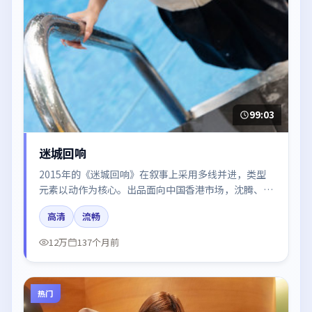
99:03
迷城回响
2015年的《迷城回响》在叙事上采用多线并进，类型
元素以动作为核心。出品面向中国香港市场，沈腾、王
景春、倪妮所饰角色推动关键反转，结尾留白引发讨
高清
流畅
论。
12万
137个月前
热门