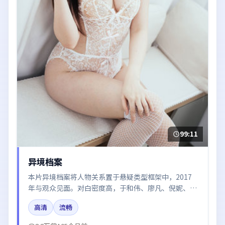
99:11
异境档案
本片异境档案将人物关系置于悬疑类型框架中，2017
年与观众见面。对白密度高，于和伟、廖凡、倪妮、黄
渤、张译的台词节奏值得关注；整体气质偏韩国都市与
高清
流畅
冷色调摄影。