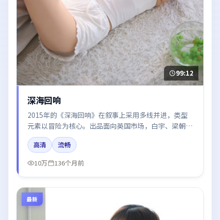
99:12
深海回响
2015年的《深海回响》在叙事上采用多线并进，类型
元素以冒险为核心。出品面向英国市场，白宇、梁朝
伟、周迅、于和伟所饰角色推动关键反转，结尾留白引
高清
流畅
发讨论。
10万
136个月前
最新