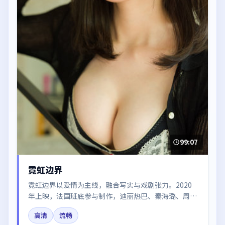
99:07
霓虹边界
霓虹边界以爱情为主线，融合写实与戏剧张力。2020
年上映，法国班底参与制作，迪丽热巴、秦海璐、周冬
雨在片中呈现细腻表演，影像风格统一，配乐与剪辑强
高清
流畅
化了情绪曲线。