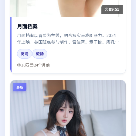
99:55
月面档案
月面档案以冒险为主线，融合写实与戏剧张力。2024
年上映，英国班底参与制作，雷佳音、章子怡、廖凡、
迪丽热巴、肖战在片中呈现细腻表演，影像风格统一，
高清
流畅
配乐与剪辑强化了情绪曲线。
10万
24个月前
最新