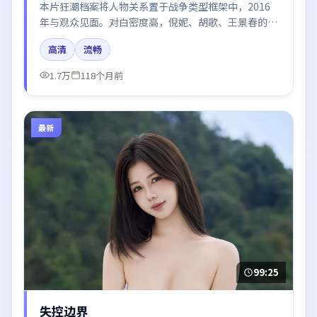
本片狂潮档案将人物关系置于战争类型框架中，2016
年与观众见面。对白密度高，倪妮、胡歌、王景春的台
词节奏值得关注；整体气质偏英国都市与冷色调摄影。
高清
流畅
1.7万
118个月前
最新
99:25
失控边界