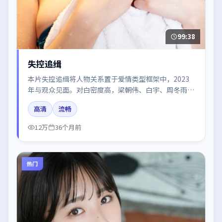
99:38
失控追缉
本片失控追缉将人物关系置于爱情类型框架中，2023
年与观众见面。对白密度高，梁朝伟、白宇、周冬雨的
台词节奏值得关注；整体气质偏中国大陆都市与冷色调
高清
流畅
摄影。
12万
36个月前
热门