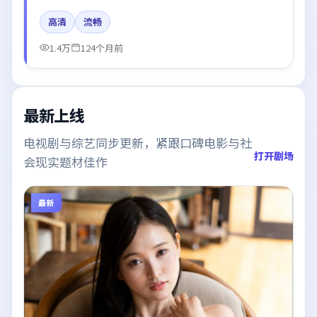
烊千玺、廖凡的台词节奏值得关注；整体气质偏中国大
高清
流畅
陆都市与冷色调摄影。
1.4万
124个月前
最新上线
电视剧与综艺同步更新，紧跟口碑电影与社
打开剧场
会现实题材佳作
最新