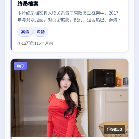
终局档案
本片终局档案将人物关系置于冒险类型框架中，2017
年与观众见面。对白密度高，倪妮、迪丽热巴、秦海
璐、赵丽颖的台词节奏值得关注；整体气质偏韩国都市
高清
流畅
与冷色调摄影。
12万
115个月前
热门
99:52