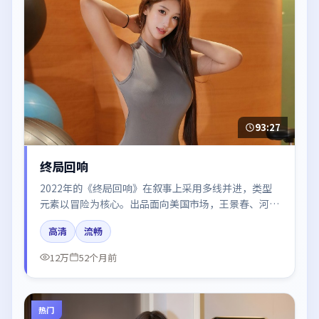
93:27
终局回响
2022年的《终局回响》在叙事上采用多线并进，类型
元素以冒险为核心。出品面向美国市场，王景春、河正
宇、咏梅、沈腾所饰角色推动关键反转，结尾留白引发
高清
流畅
讨论。
12万
52个月前
热门