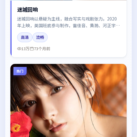
迷城回响
迷城回响以悬疑为主线，融合写实与戏剧张力。2020
年上映，英国班底参与制作，雷佳音、黄渤、河正宇在
片中呈现细腻表演，影像风格统一，配乐与剪辑强化了
高清
流畅
情绪曲线。
13万
73个月前
热门