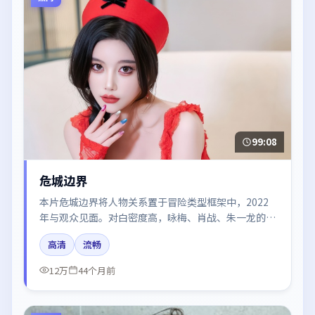
99:08
危城边界
本片危城边界将人物关系置于冒险类型框架中，2022
年与观众见面。对白密度高，咏梅、肖战、朱一龙的台
词节奏值得关注；整体气质偏美国都市与冷色调摄影。
高清
流畅
12万
44个月前