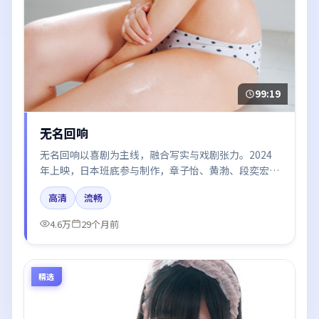
99:19
无名回响
无名回响以喜剧为主线，融合写实与戏剧张力。2024
年上映，日本班底参与制作，章子怡、黄渤、段奕宏、
王景春、梁朝伟在片中呈现细腻表演，影像风格统一，
高清
流畅
配乐与剪辑强化了情绪曲线。
4.6万
29个月前
精选