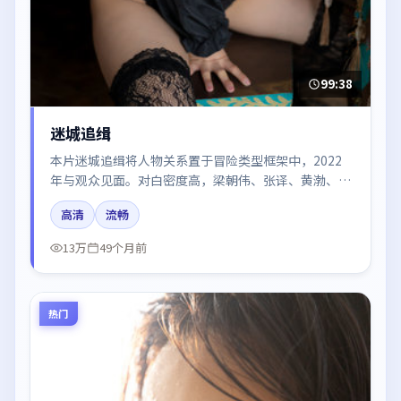
99:38
迷城追缉
本片迷城追缉将人物关系置于冒险类型框架中，2022
年与观众见面。对白密度高，梁朝伟、张译、黄渤、木
村拓哉的台词节奏值得关注；整体气质偏韩国都市与冷
高清
流畅
色调摄影。
13万
49个月前
热门