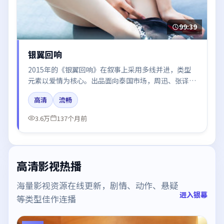
99:39
银翼回响
2015年的《银翼回响》在叙事上采用多线并进，类型
元素以爱情为核心。出品面向泰国市场，周迅、张译、
易烊千玺、黄渤所饰角色推动关键反转，结尾留白引发
高清
流畅
讨论。
3.6万
137个月前
高清影视热播
海量影视资源在线更新，剧情、动作、悬疑
进入银幕
等类型佳作连播