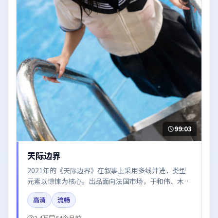
99:03
天际边界
2021年的《天际边界》在叙事上采用多线并进，类型
元素以惊悚为核心。出品面向法国市场，于和伟、木村
拓哉、易烊千玺所饰角色推动关键反转，结尾留白引发
高清
流畅
讨论。
3.4万
64个月前