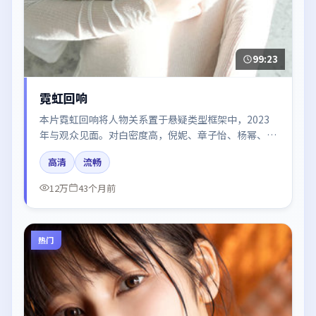
99:23
霓虹回响
本片霓虹回响将人物关系置于悬疑类型框架中，2023
年与观众见面。对白密度高，倪妮、章子怡、杨幂、胡
歌、肖战的台词节奏值得关注；整体气质偏英国都市与
高清
流畅
冷色调摄影。
12万
43个月前
热门