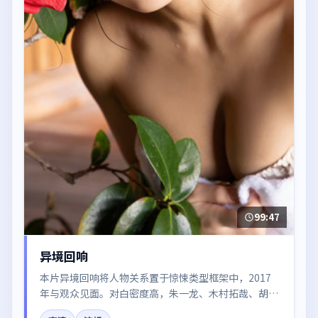
99:47
异境回响
本片异境回响将人物关系置于惊悚类型框架中，2017
年与观众见面。对白密度高，朱一龙、木村拓哉、胡歌
的台词节奏值得关注；整体气质偏中国香港都市与冷色