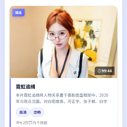
精选
99:44
霓虹追缉
本片霓虹追缉将人物关系置于喜剧类型框架中，2020
年与观众见面。对白密度高，河正宇、张子枫、白宇的
台词节奏值得关注；整体气质偏法国都市与冷色调摄
高清
流畅
影。
9.2万
75个月前