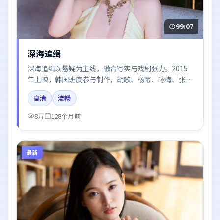
99:07
深海追缉
深海追缉以悬疑为主线，融合写实与戏剧张力。2015
年上映，韩国班底参与制作，胡歌、杨幂、咏梅、张译
在片中呈现细腻表演，影像风格统一，配乐与剪辑强化
高清
流畅
了情绪曲线。
8万
128个月前
最新