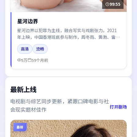
99:55
星河边界
星河边界以犯罪为主线，融合写实与戏剧张力。2021
年上映，中国香港班底参与制作，周冬雨、黄渤、雷佳
音、肖战在片中呈现细腻表演，影像风格统一，配乐与
高清
流畅
剪辑强化了情绪曲线。
5万
59个月前
最新上线
电视剧与综艺同步更新，紧跟口碑电影与社
打开剧场
会现实题材佳作
最新