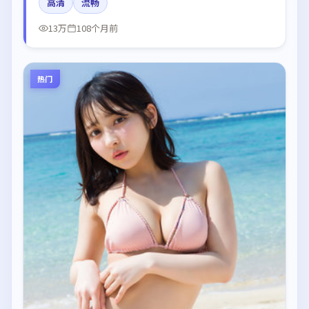
高清
流畅
调摄影。
13万
108个月前
热门