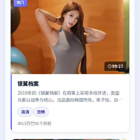
热门
99:27
银翼档案
2019年的《银翼档案》在叙事上采用多线并进，类型
元素以战争为核心。出品面向韩国市场，章子怡、白
宇、迪丽热巴、梁朝伟、胡歌所饰角色推动关键反转，
高清
流畅
结尾留白引发讨论。
13万
91个月前