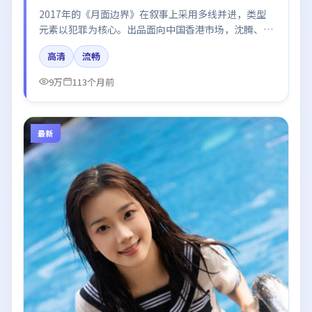
2017年的《月面边界》在叙事上采用多线并进，类型
元素以犯罪为核心。出品面向中国香港市场，沈腾、朱
一龙、迪丽热巴、段奕宏所饰角色推动关键反转，结尾
高清
流畅
留白引发讨论。
9万
113个月前
最新