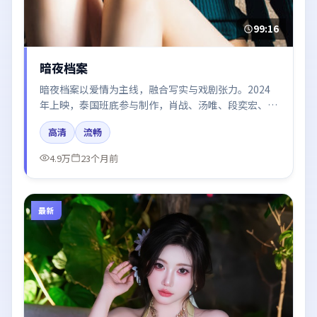
99:16
暗夜档案
暗夜档案以爱情为主线，融合写实与戏剧张力。2024
年上映，泰国班底参与制作，肖战、汤唯、段奕宏、章
子怡在片中呈现细腻表演，影像风格统一，配乐与剪辑
高清
流畅
强化了情绪曲线。
4.9万
23个月前
最新