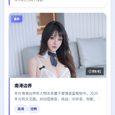
最新
99:41
南港边界
本片南港边界将人物关系置于爱情类型框架中，2025
年与观众见面。对白密度高，肖战、刘亦菲、倪妮、迪
丽热巴的台词节奏值得关注；整体气质偏美国都市与冷
高清
流畅
色调摄影。