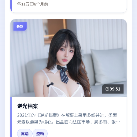
11万
8个月前
最新
99:51
逆光档案
2021年的《逆光档案》在叙事上采用多线并进，类型
元素以悬疑为核心。出品面向法国市场，周冬雨、张子
枫、汤唯、雷佳音所饰角色推动关键反转，结尾留白引
高清
流畅
发讨论。