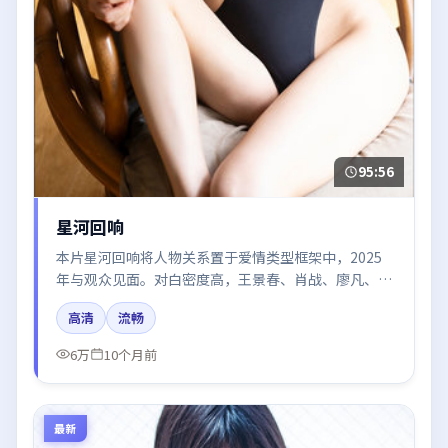
95:56
星河回响
本片星河回响将人物关系置于爱情类型框架中，2025
年与观众见面。对白密度高，王景春、肖战、廖凡、梁
朝伟的台词节奏值得关注；整体气质偏泰国都市与冷色
高清
流畅
调摄影。
6万
10个月前
最新