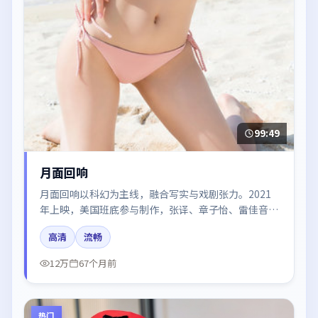
99:49
月面回响
月面回响以科幻为主线，融合写实与戏剧张力。2021
年上映，美国班底参与制作，张译、章子怡、雷佳音、
汤唯在片中呈现细腻表演，影像风格统一，配乐与剪辑
高清
流畅
强化了情绪曲线。
12万
67个月前
热门