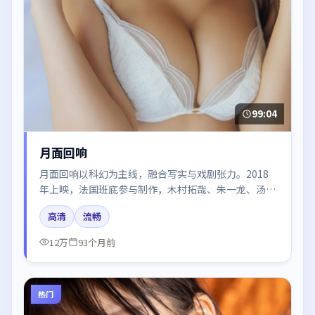
99:04
月面回响
月面回响以科幻为主线，融合写实与戏剧张力。2018
年上映，法国班底参与制作，木村拓哉、朱一龙、汤
唯、沈腾、秦海璐在片中呈现细腻表演，影像风格统
高清
流畅
一，配乐与剪辑强化了情绪曲线。
12万
93个月前
热门