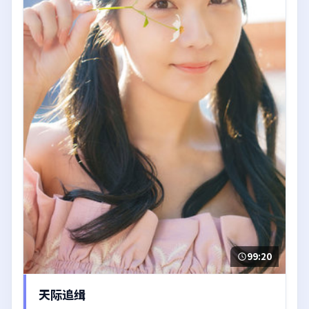
99:20
天际追缉