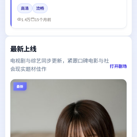
佳音、胡歌的台词节奏值得关注；整体气质偏韩国都市
高清
流畅
与冷色调摄影。
1.4万
15个月前
最新上线
电视剧与综艺同步更新，紧跟口碑电影与社
打开剧场
会现实题材佳作
最新