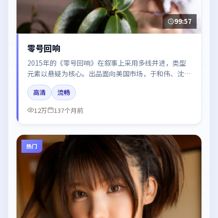
99:57
零号回响
2015年的《零号回响》在叙事上采用多线并进，类型
元素以悬疑为核心。出品面向美国市场，于和伟、沈
腾、赵丽颖、杨幂、章子怡所饰角色推动关键反转，结
高清
流畅
尾留白引发讨论。
12万
137个月前
热门