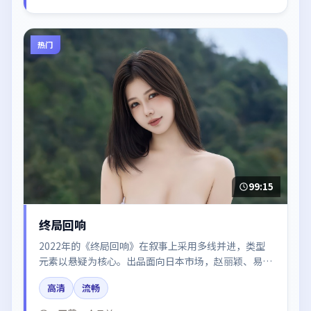
热门
99:15
终局回响
2022年的《终局回响》在叙事上采用多线并进，类型
元素以悬疑为核心。出品面向日本市场，赵丽颖、易烊
千玺、黄渤所饰角色推动关键反转，结尾留白引发讨
高清
流畅
论。