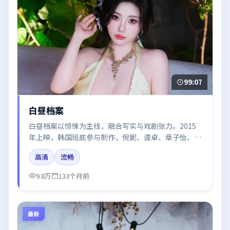
99:07
白昼档案
白昼档案以惊悚为主线，融合写实与戏剧张力。2015
年上映，韩国班底参与制作，倪妮、谭卓、章子怡、段
奕宏、王凯在片中呈现细腻表演，影像风格统一，配乐
高清
流畅
与剪辑强化了情绪曲线。
9.8万
133个月前
最新