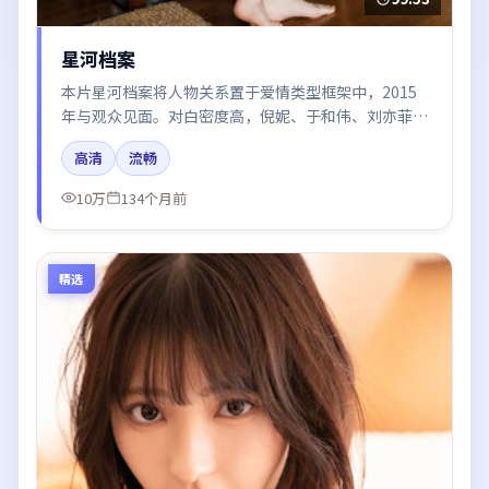
星河档案
本片星河档案将人物关系置于爱情类型框架中，2015
年与观众见面。对白密度高，倪妮、于和伟、刘亦菲、
赵丽颖的台词节奏值得关注；整体气质偏中国大陆都市
高清
流畅
与冷色调摄影。
10万
134个月前
精选