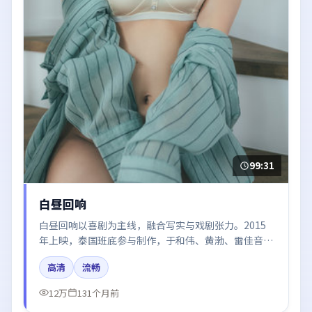
99:31
白昼回响
白昼回响以喜剧为主线，融合写实与戏剧张力。2015
年上映，泰国班底参与制作，于和伟、黄渤、雷佳音在
片中呈现细腻表演，影像风格统一，配乐与剪辑强化了
高清
流畅
情绪曲线。
12万
131个月前