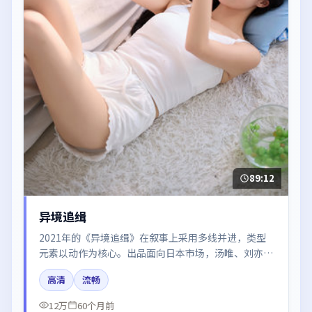
89:12
异境追缉
2021年的《异境追缉》在叙事上采用多线并进，类型
元素以动作为核心。出品面向日本市场，汤唯、刘亦
菲、易烊千玺、肖战所饰角色推动关键反转，结尾留白
高清
流畅
引发讨论。
12万
60个月前