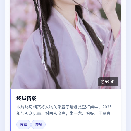
99:41
终局档案
本片终局档案将人物关系置于悬疑类型框架中，2025
年与观众见面。对白密度高，朱一龙、倪妮、王景春、
梁朝伟的台词节奏值得关注；整体气质偏日本都市与冷
高清
流畅
色调摄影。