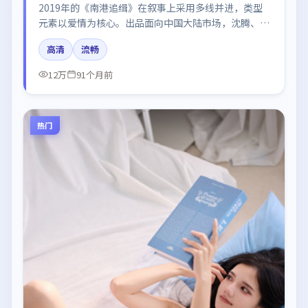
2019年的《南港追缉》在叙事上采用多线并进，类型
元素以爱情为核心。出品面向中国大陆市场，沈腾、迪
丽热巴、杨幂、段奕宏、秦海璐所饰角色推动关键反
高清
流畅
转，结尾留白引发讨论。
12万
91个月前
热门