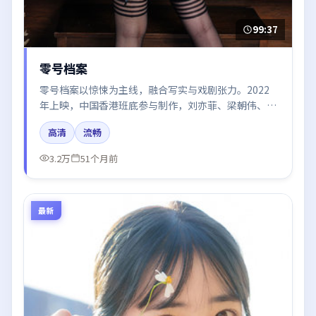
99:37
零号档案
零号档案以惊悚为主线，融合写实与戏剧张力。2022
年上映，中国香港班底参与制作，刘亦菲、梁朝伟、白
宇、汤唯在片中呈现细腻表演，影像风格统一，配乐与
高清
流畅
剪辑强化了情绪曲线。
3.2万
51个月前
最新