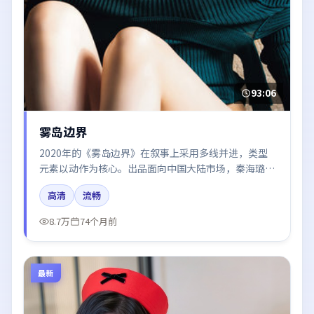
93:06
雾岛边界
2020年的《雾岛边界》在叙事上采用多线并进，类型
元素以动作为核心。出品面向中国大陆市场，秦海璐、
张译、白宇、倪妮、雷佳音所饰角色推动关键反转，结
高清
流畅
尾留白引发讨论。
8.7万
74个月前
最新