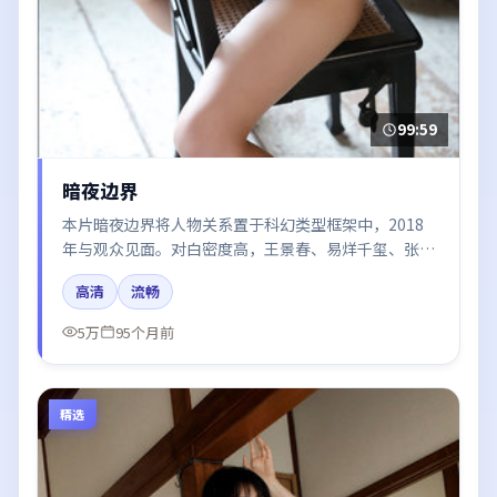
99:59
暗夜边界
本片暗夜边界将人物关系置于科幻类型框架中，2018
年与观众见面。对白密度高，王景春、易烊千玺、张
译、赵丽颖的台词节奏值得关注；整体气质偏泰国都市
高清
流畅
与冷色调摄影。
5万
95个月前
精选