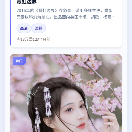
霓虹边界
2016年的《霓虹边界》在叙事上采用多线并进，类型
元素以科幻为核心。出品面向英国市场，胡歌、杨幂、
河正宇、王景春所饰角色推动关键反转，结尾留白引发
高清
流畅
讨论。
13万
123个月前
热门