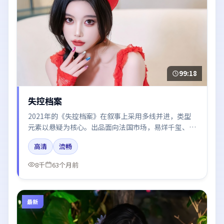
99:18
失控档案
2021年的《失控档案》在叙事上采用多线并进，类型
元素以悬疑为核心。出品面向法国市场，易烊千玺、段
奕宏、沈腾、汤唯、迪丽热巴所饰角色推动关键反转，
高清
流畅
结尾留白引发讨论。
8千
63个月前
最新