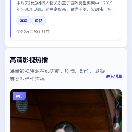
本片天际追缉将人物关系置于冒险类型框架中，2019
年与观众见面。对白密度高，易烊千玺、梁朝伟、杨
幂、刘亦菲、胡歌的台词节奏值得关注；整体气质偏中
高清
流畅
国大陆都市与冷色调摄影。
2.2万
90个月前
高清影视热播
海量影视资源在线更新，剧情、动作、悬疑
进入银幕
等类型佳作连播
热门