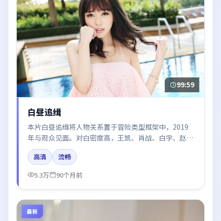
99:59
白昼追缉
本片白昼追缉将人物关系置于冒险类型框架中，2019
年与观众见面。对白密度高，王凯、肖战、白宇、赵丽
颖、周冬雨的台词节奏值得关注；整体气质偏中国香港
高清
流畅
都市与冷色调摄影。
5.3万
90个月前
最新