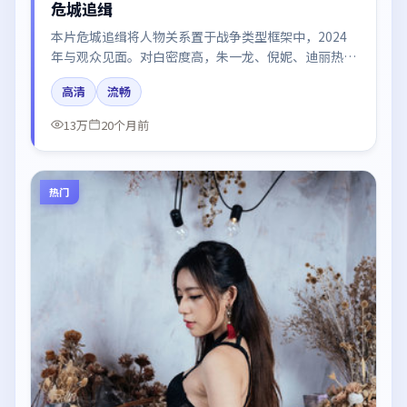
危城追缉
本片危城追缉将人物关系置于战争类型框架中，2024
年与观众见面。对白密度高，朱一龙、倪妮、迪丽热
巴、易烊千玺、张译的台词节奏值得关注；整体气质偏
高清
流畅
日本都市与冷色调摄影。
13万
20个月前
热门