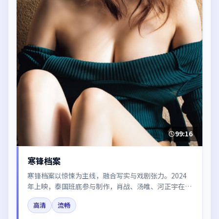
99:16
寒锋档案
寒锋档案以惊悚为主线，融合写实与戏剧张力。2024
年上映，泰国班底参与制作，肖战、汤唯、河正宇在片
中呈现细腻表演，影像风格统一，配乐与剪辑强化了情
高清
流畅
绪曲线。