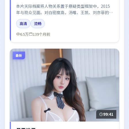
本片天际档案将人物关系置于悬疑类型框架中，2015
年与观众见面。对白密度高，汤唯、王凯、刘亦菲的台
词节奏值得关注；整体气质偏中国香港都市与冷色调摄
高清
流畅
影。
6.5万
139个月前
最新
99:41