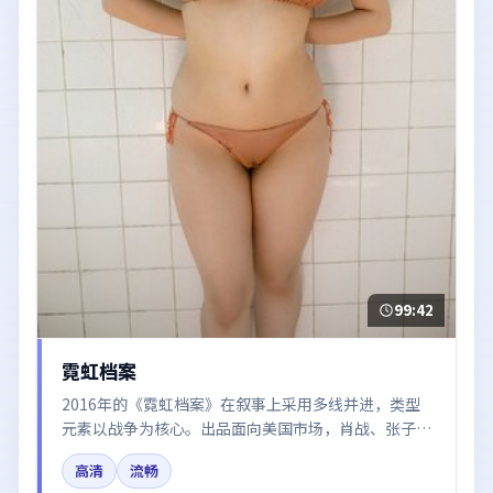
99:42
霓虹档案
2016年的《霓虹档案》在叙事上采用多线并进，类型
元素以战争为核心。出品面向美国市场，肖战、张子
枫、秦海璐、白宇所饰角色推动关键反转，结尾留白引
高清
流畅
发讨论。