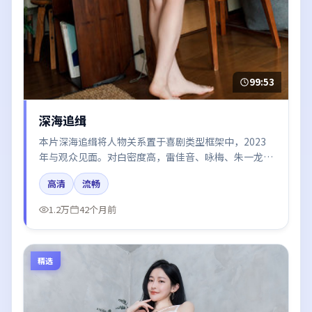
99:53
深海追缉
本片深海追缉将人物关系置于喜剧类型框架中，2023
年与观众见面。对白密度高，雷佳音、咏梅、朱一龙、
秦海璐、白宇的台词节奏值得关注；整体气质偏美国都
高清
流畅
市与冷色调摄影。
1.2万
42个月前
精选