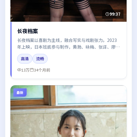
99:37
长夜档案
长夜档案以喜剧为主线，融合写实与戏剧张力。2023
年上映，日本班底参与制作，黄渤、咏梅、张译、廖
凡、河正宇在片中呈现细腻表演，影像风格统一，配乐
高清
流畅
与剪辑强化了情绪曲线。
13万
34个月前
最新