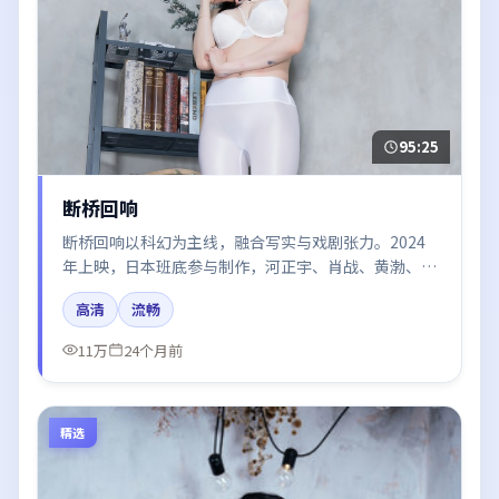
95:25
断桥回响
断桥回响以科幻为主线，融合写实与戏剧张力。2024
年上映，日本班底参与制作，河正宇、肖战、黄渤、秦
海璐、章子怡在片中呈现细腻表演，影像风格统一，配
高清
流畅
乐与剪辑强化了情绪曲线。
11万
24个月前
精选