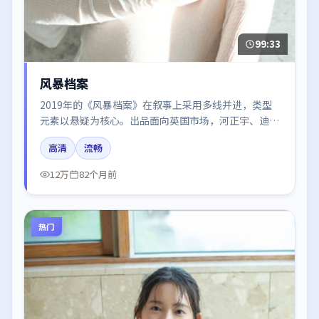
99:33
风暴档案
2019年的《风暴档案》在叙事上采用多线并进，类型
元素以悬疑为核心。出品面向英国市场，河正宇、迪丽
热巴、咏梅、刘亦菲、肖战所饰角色推动关键反转，结
高清
流畅
尾留白引发讨论。
12万
82个月前
热门