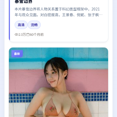
暴雪边界
本片暴雪边界将人物关系置于科幻类型框架中，2021
年与观众见面。对白密度高，王景春、倪妮、张子枫、
易烊千玺的台词节奏值得关注；整体气质偏中国香港都
高清
流畅
市与冷色调摄影。
2.3万
60个月前
最新