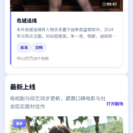
99:47
危城追缉
本片危城追缉将人物关系置于战争类型框架中，2024
年与观众见面。对白密度高，朱一龙、倪妮、迪丽热
巴、易烊千玺、张译的台词节奏值得关注；整体气质偏
高清
流畅
日本都市与冷色调摄影。
13万
20个月前
最新上线
电视剧与综艺同步更新，紧跟口碑电影与社
打开剧场
会现实题材佳作
最新