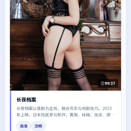
99:37
长夜档案
长夜档案以喜剧为主线，融合写实与戏剧张力。2023
年上映，日本班底参与制作，黄渤、咏梅、张译、廖
凡、河正宇在片中呈现细腻表演，影像风格统一，配乐
高清
流畅
与剪辑强化了情绪曲线。