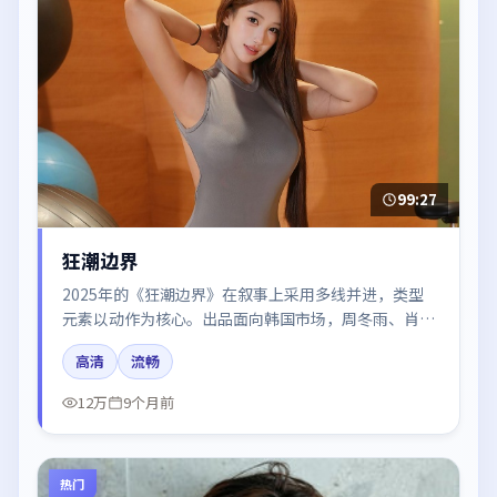
99:27
狂潮边界
2025年的《狂潮边界》在叙事上采用多线并进，类型
元素以动作为核心。出品面向韩国市场，周冬雨、肖
战、赵丽颖、刘亦菲所饰角色推动关键反转，结尾留白
高清
流畅
引发讨论。
12万
9个月前
热门