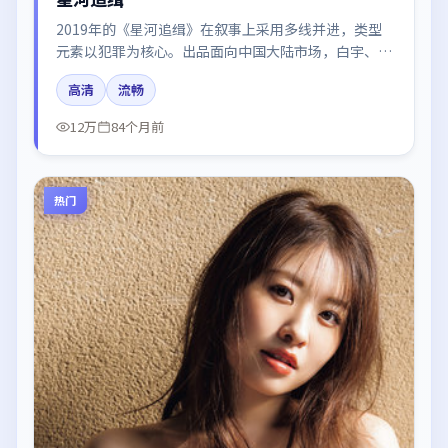
2019年的《星河追缉》在叙事上采用多线并进，类型
元素以犯罪为核心。出品面向中国大陆市场，白宇、雷
佳音、周冬雨、于和伟所饰角色推动关键反转，结尾留
高清
流畅
白引发讨论。
12万
84个月前
热门