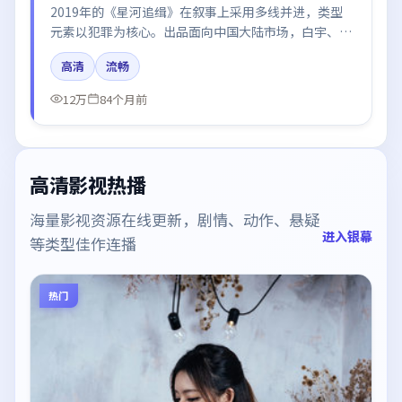
2019年的《星河追缉》在叙事上采用多线并进，类型
元素以犯罪为核心。出品面向中国大陆市场，白宇、雷
佳音、周冬雨、于和伟所饰角色推动关键反转，结尾留
高清
流畅
白引发讨论。
12万
84个月前
高清影视热播
海量影视资源在线更新，剧情、动作、悬疑
进入银幕
等类型佳作连播
热门