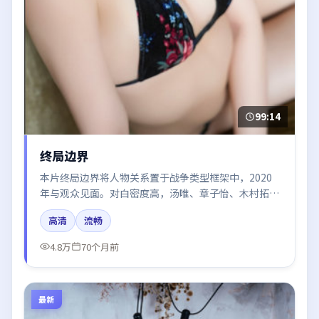
99:14
终局边界
本片终局边界将人物关系置于战争类型框架中，2020
年与观众见面。对白密度高，汤唯、章子怡、木村拓哉
的台词节奏值得关注；整体气质偏法国都市与冷色调摄
高清
流畅
影。
4.8万
70个月前
最新