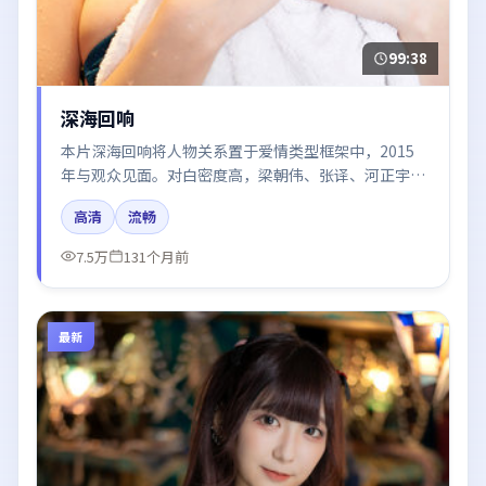
99:38
深海回响
本片深海回响将人物关系置于爱情类型框架中，2015
年与观众见面。对白密度高，梁朝伟、张译、河正宇、
黄渤、谭卓的台词节奏值得关注；整体气质偏日本都市
高清
流畅
与冷色调摄影。
7.5万
131个月前
最新