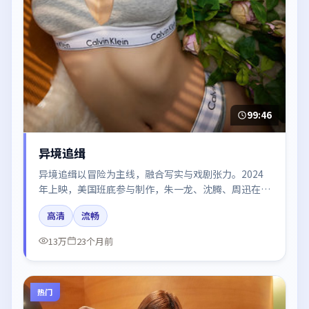
99:46
异境追缉
异境追缉以冒险为主线，融合写实与戏剧张力。2024
年上映，美国班底参与制作，朱一龙、沈腾、周迅在片
中呈现细腻表演，影像风格统一，配乐与剪辑强化了情
高清
流畅
绪曲线。
13万
23个月前
热门