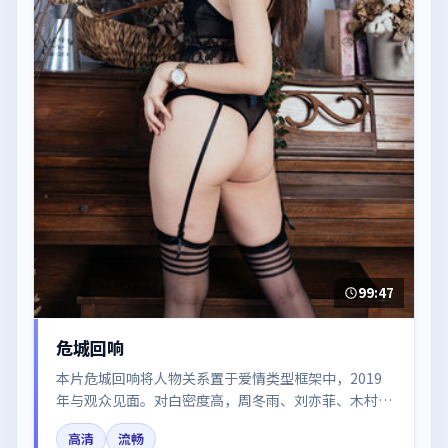
99:47
危城回响
本片危城回响将人物关系置于爱情类型框架中，2019
年与观众见面。对白密度高，周冬雨、刘亦菲、木村拓
哉、杨幂、王景春的台词节奏值得关注；整体气质偏法
高清
流畅
国都市与冷色调摄影。