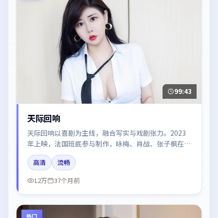
99:43
天际回响
天际回响以喜剧为主线，融合写实与戏剧张力。2023
年上映，法国班底参与制作，咏梅、肖战、张子枫在片
中呈现细腻表演，影像风格统一，配乐与剪辑强化了情
高清
流畅
绪曲线。
12万
37个月前
热门