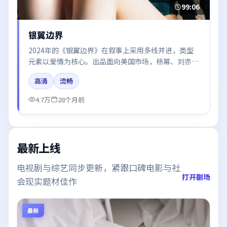
99:06
银翼边界
2024年的《银翼边界》在叙事上采用多线并进，类型
元素以爱情为核心。出品面向美国市场，杨幂、刘亦
菲、白宇、赵丽颖、沈腾所饰角色推动关键反转，结尾
高清
流畅
留白引发讨论。
4.7万
28个月前
最新上线
电视剧与综艺同步更新，紧跟口碑电影与社
打开剧场
会现实题材佳作
最新