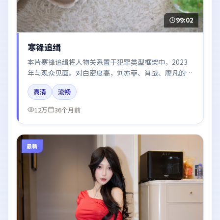
99:02
寒锋追缉
本片寒锋追缉将人物关系置于犯罪类型框架中，2023
年与观众见面。对白密度高，刘亦菲、肖战、廖凡的台
词节奏值得关注；整体气质偏日本都市与冷色调摄影。
高清
流畅
12万
36个月前
最新