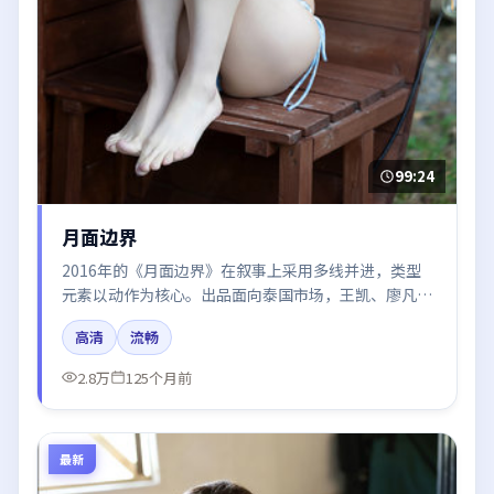
99:24
月面边界
2016年的《月面边界》在叙事上采用多线并进，类型
元素以动作为核心。出品面向泰国市场，王凯、廖凡、
秦海璐、段奕宏所饰角色推动关键反转，结尾留白引发
高清
流畅
讨论。
2.8万
125个月前
最新