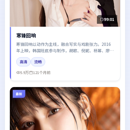
99:01
寒锋回响
寒锋回响以动作为主线，融合写实与戏剧张力。2016
年上映，韩国班底参与制作，胡歌、倪妮、杨幂、廖
凡、咏梅在片中呈现细腻表演，影像风格统一，配乐与
高清
流畅
剪辑强化了情绪曲线。
5.9万
121个月前
最新