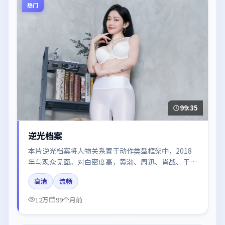
热门
99:35
逆光档案
本片逆光档案将人物关系置于动作类型框架中，2018
年与观众见面。对白密度高，黄渤、周迅、肖战、于和
伟、白宇的台词节奏值得关注；整体气质偏日本都市与
高清
流畅
冷色调摄影。
12万
99个月前