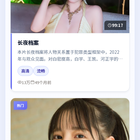
99:17
长夜档案
本片长夜档案将人物关系置于犯罪类型框架中，2022
年与观众见面。对白密度高，白宇、王凯、河正宇的台
词节奏值得关注；整体气质偏法国都市与冷色调摄影。
高清
流畅
13万
49个月前
热门