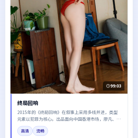
99:03
终局回响
2015年的《终局回响》在叙事上采用多线并进，类型
元素以犯罪为核心。出品面向中国香港市场，廖凡、汤
唯、易烊千玺、咏梅所饰角色推动关键反转，结尾留白
高清
流畅
引发讨论。