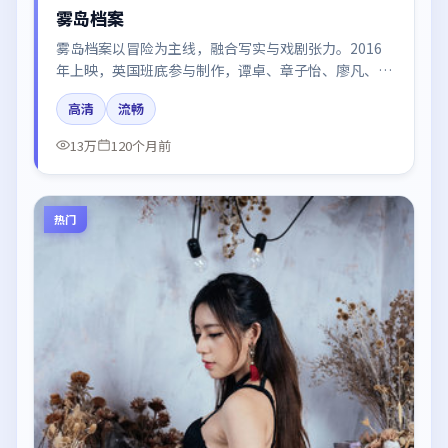
雾岛档案
雾岛档案以冒险为主线，融合写实与戏剧张力。2016
年上映，英国班底参与制作，谭卓、章子怡、廖凡、梁
朝伟在片中呈现细腻表演，影像风格统一，配乐与剪辑
高清
流畅
强化了情绪曲线。
13万
120个月前
热门