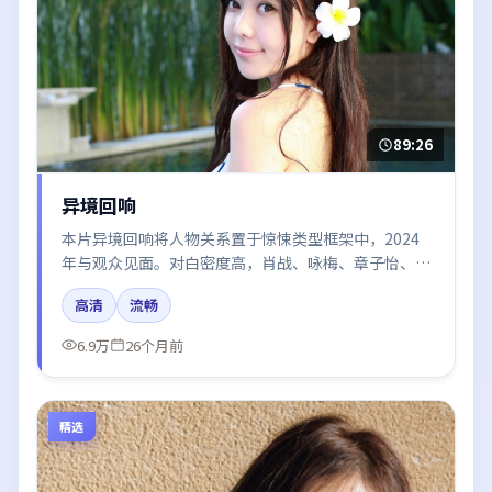
89:26
异境回响
本片异境回响将人物关系置于惊悚类型框架中，2024
年与观众见面。对白密度高，肖战、咏梅、章子怡、河
正宇、倪妮的台词节奏值得关注；整体气质偏中国香港
高清
流畅
都市与冷色调摄影。
6.9万
26个月前
精选