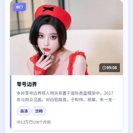
热门
99:08
零号边界
本片零号边界将人物关系置于冒险类型框架中，2017
年与观众见面。对白密度高，于和伟、杨幂、朱一龙、
咏梅、河正宇的台词节奏值得关注；整体气质偏泰国都
高清
流畅
市与冷色调摄影。
12万
106个月前