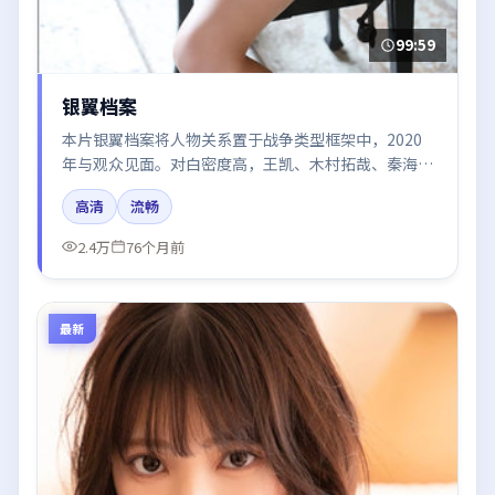
99:59
银翼档案
本片银翼档案将人物关系置于战争类型框架中，2020
年与观众见面。对白密度高，王凯、木村拓哉、秦海
璐、廖凡、肖战的台词节奏值得关注；整体气质偏泰国
高清
流畅
都市与冷色调摄影。
2.4万
76个月前
最新