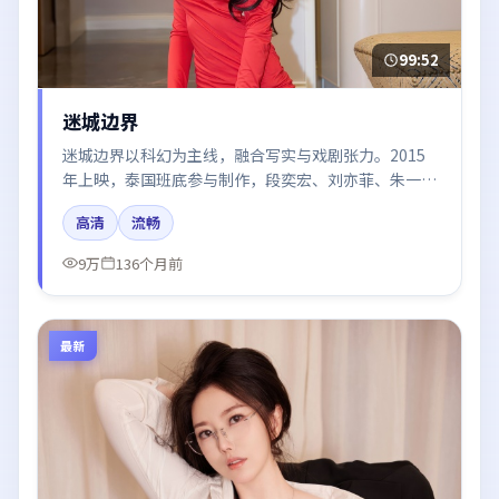
99:52
迷城边界
迷城边界以科幻为主线，融合写实与戏剧张力。2015
年上映，泰国班底参与制作，段奕宏、刘亦菲、朱一
龙、王凯在片中呈现细腻表演，影像风格统一，配乐与
高清
流畅
剪辑强化了情绪曲线。
9万
136个月前
最新