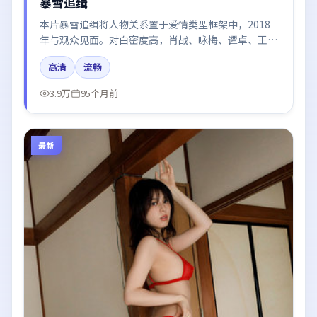
暴雪追缉
本片暴雪追缉将人物关系置于爱情类型框架中，2018
年与观众见面。对白密度高，肖战、咏梅、谭卓、王景
春的台词节奏值得关注；整体气质偏韩国都市与冷色调
高清
流畅
摄影。
3.9万
95个月前
最新