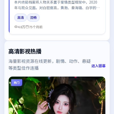
本片终局档案将人物关系置于爱情类型框架中，2020
年与观众见面。对白密度高，黄渤、秦海璐、白宇的台
词节奏值得关注；整体气质偏中国大陆都市与冷色调摄
高清
流畅
影。
4.8万
75个月前
高清影视热播
海量影视资源在线更新，剧情、动作、悬疑
进入银幕
等类型佳作连播
热门