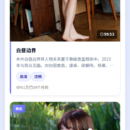
99:53
白昼边界
本片白昼边界将人物关系置于悬疑类型框架中，2023
年与观众见面。对白密度高，谭卓、梁朝伟、杨幂、胡
歌、易烊千玺的台词节奏值得关注；整体气质偏泰国都
高清
流畅
市与冷色调摄影。
9.1万
39个月前
精选