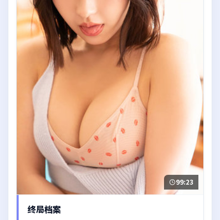
99:23
终局档案