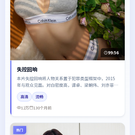
99:56
失控回响
本片失控回响将人物关系置于犯罪类型框架中，2015
年与观众见面。对白密度高，谭卓、梁朝伟、刘亦菲的
台词节奏值得关注；整体气质偏日本都市与冷色调摄
高清
流畅
影。
12万
130个月前
热门