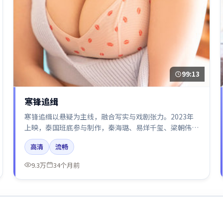
99:13
寒锋追缉
寒锋追缉以悬疑为主线，融合写实与戏剧张力。2023年
上映，泰国班底参与制作，秦海璐、易烊千玺、梁朝伟在
片中呈现细腻表演，影像风格统一，配乐与剪辑强化了情
高清
流畅
绪曲线。
9.3万
34个月前