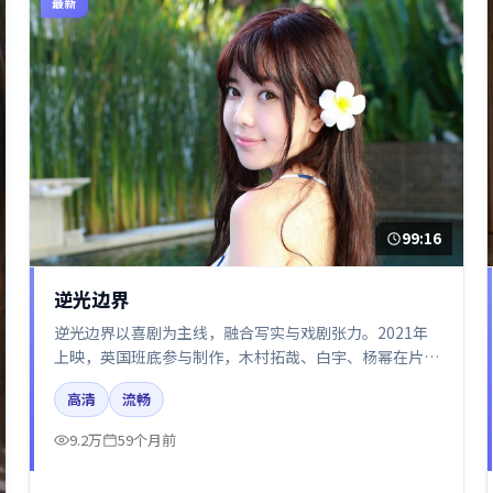
最新
99:16
逆光边界
逆光边界以喜剧为主线，融合写实与戏剧张力。2021年
上映，英国班底参与制作，木村拓哉、白宇、杨幂在片中
呈现细腻表演，影像风格统一，配乐与剪辑强化了情绪曲
高清
流畅
线。
9.2万
59个月前