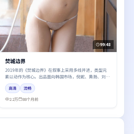
99:48
焚城边界
2019年的《焚城边界》在叙事上采用多线并进，类型元
素以动作为核心。出品面向韩国市场，倪妮、黄渤、刘亦
菲所饰角色推动关键反转，结尾留白引发讨论。
高清
流畅
2.2万
88个月前