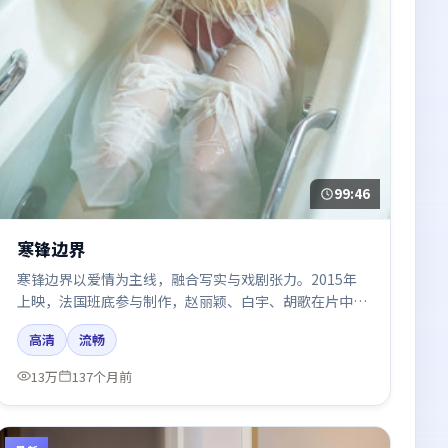
99:46
寒锋边界
寒锋边界以爱情为主线，融合写实与戏剧张力。2015年
上映，法国班底参与制作，赵丽颖、白宇、胡歌在片中呈
现细腻表演，影像风格统一，配乐与剪辑强化了情绪曲
高清
流畅
线。
13万
137个月前