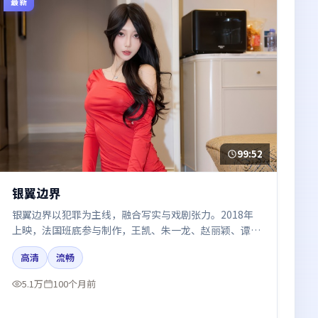
最新
99:52
银翼边界
银翼边界以犯罪为主线，融合写实与戏剧张力。2018年
上映，法国班底参与制作，王凯、朱一龙、赵丽颖、谭
卓、周冬雨在片中呈现细腻表演，影像风格统一，配乐与
高清
流畅
剪辑强化了情绪曲线。
5.1万
100个月前