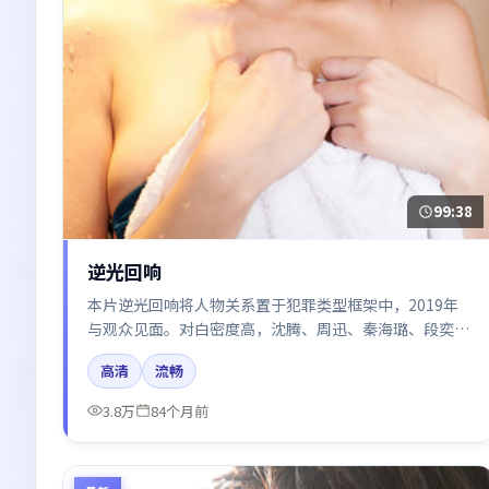
99:38
逆光回响
本片逆光回响将人物关系置于犯罪类型框架中，2019年
与观众见面。对白密度高，沈腾、周迅、秦海璐、段奕
宏、黄渤的台词节奏值得关注；整体气质偏法国都市与冷
高清
流畅
色调摄影。
3.8万
84个月前