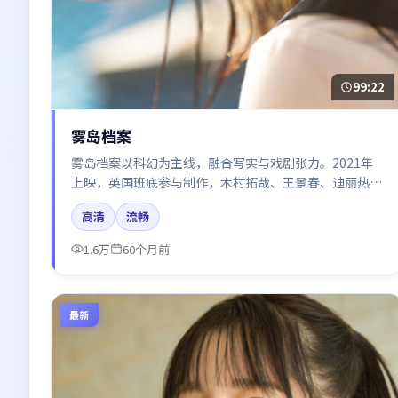
99:22
雾岛档案
雾岛档案以科幻为主线，融合写实与戏剧张力。2021年
上映，英国班底参与制作，木村拓哉、王景春、迪丽热
巴、张子枫在片中呈现细腻表演，影像风格统一，配乐与
高清
流畅
剪辑强化了情绪曲线。
1.6万
60个月前
最新