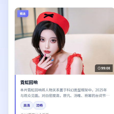
精选
99:08
霓虹回响
本片霓虹回响将人物关系置于科幻类型框架中，2025年
与观众见面。对白密度高，廖凡、汤唯、杨幂的台词节奏
值得关注；整体气质偏英国都市与冷色调摄影。
高清
流畅