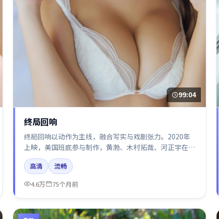
99:04
终局回响
终局回响以动作为主线，融合写实与戏剧张力。2020年
上映，美国班底参与制作，黄渤、木村拓哉、河正宇在片
中呈现细腻表演，影像风格统一，配乐与剪辑强化了情绪
高清
流畅
曲线。
4.6万
75个月前