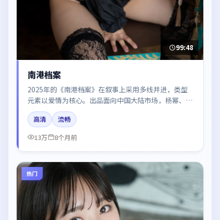
99:48
南港档案
2025年的《南港档案》在叙事上采用多线并进，类型
元素以爱情为核心。出品面向中国大陆市场，杨幂、秦
海璐、咏梅、刘亦菲所饰角色推动关键反转，结尾留白
高清
流畅
引发讨论。
13万
8个月前
热门