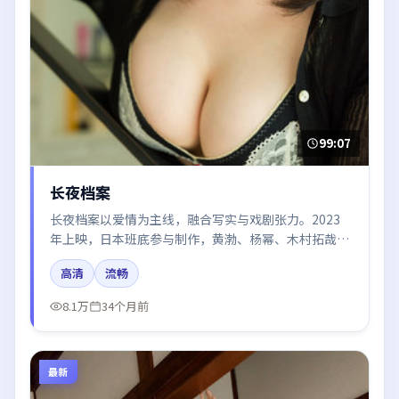
99:07
长夜档案
长夜档案以爱情为主线，融合写实与戏剧张力。2023
年上映，日本班底参与制作，黄渤、杨幂、木村拓哉、
章子怡在片中呈现细腻表演，影像风格统一，配乐与剪
高清
流畅
辑强化了情绪曲线。
8.1万
34个月前
最新