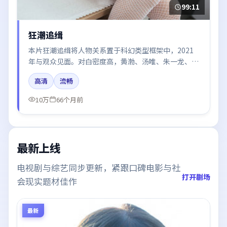
99:11
狂潮追缉
本片狂潮追缉将人物关系置于科幻类型框架中，2021
年与观众见面。对白密度高，黄渤、汤唯、朱一龙、木
村拓哉、白宇的台词节奏值得关注；整体气质偏中国香
高清
流畅
港都市与冷色调摄影。
10万
66个月前
最新上线
电视剧与综艺同步更新，紧跟口碑电影与社
打开剧场
会现实题材佳作
最新