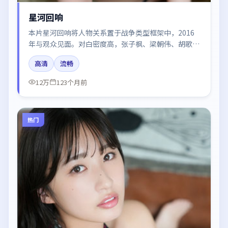
星河回响
本片星河回响将人物关系置于战争类型框架中，2016
年与观众见面。对白密度高，张子枫、梁朝伟、胡歌的
台词节奏值得关注；整体气质偏韩国都市与冷色调摄
高清
流畅
影。
12万
123个月前
热门