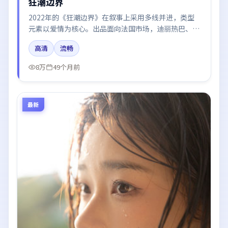
狂潮边界
2022年的《狂潮边界》在叙事上采用多线并进，类型
元素以爱情为核心。出品面向法国市场，迪丽热巴、杨
幂、秦海璐所饰角色推动关键反转，结尾留白引发讨
高清
流畅
论。
8万
49个月前
最新