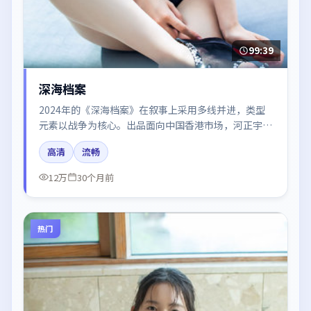
99:39
深海档案
2024年的《深海档案》在叙事上采用多线并进，类型
元素以战争为核心。出品面向中国香港市场，河正宇、
刘亦菲、于和伟所饰角色推动关键反转，结尾留白引发
高清
流畅
讨论。
12万
30个月前
热门