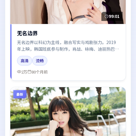
99:01
无名边界
无名边界以科幻为主线，融合写实与戏剧张力。2019
年上映，韩国班底参与制作，肖战、咏梅、迪丽热巴、
汤唯在片中呈现细腻表演，影像风格统一，配乐与剪辑
高清
流畅
强化了情绪曲线。
2万
80个月前
最新