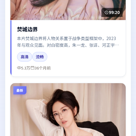
99:20
焚城边界
本片焚城边界将人物关系置于战争类型框架中，2023
年与观众见面。对白密度高，朱一龙、张译、河正宇的
台词节奏值得关注；整体气质偏法国都市与冷色调摄
高清
流畅
影。
5.3万
36个月前
最新