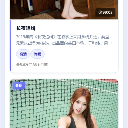
99:03
长夜追缉
2019年的《长夜追缉》在叙事上采用多线并进，类型
元素以战争为核心。出品面向英国市场，于和伟、周冬
雨、迪丽热巴、张译、肖战所饰角色推动关键反转，结
高清
流畅
尾留白引发讨论。
5.6万
86个月前
最新