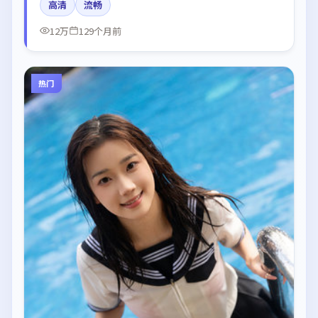
高清
流畅
剪辑强化了情绪曲线。
12万
129个月前
热门