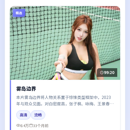
精选
99:20
雾岛边界
本片雾岛边界将人物关系置于惊悚类型框架中，2023
年与观众见面。对白密度高，张子枫、咏梅、王景春的
台词节奏值得关注；整体气质偏泰国都市与冷色调摄
高清
流畅
影。
8.4万
33个月前