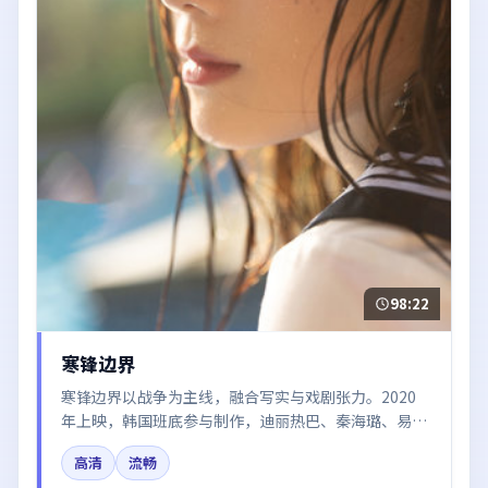
98:22
寒锋边界
寒锋边界以战争为主线，融合写实与戏剧张力。2020
年上映，韩国班底参与制作，迪丽热巴、秦海璐、易烊
千玺在片中呈现细腻表演，影像风格统一，配乐与剪辑
高清
流畅
强化了情绪曲线。