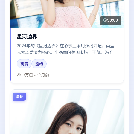
99:09
星河边界
2024年的《星河边界》在叙事上采用多线并进，类型
元素以爱情为核心。出品面向美国市场，王凯、汤唯、
段奕宏、周冬雨、咏梅所饰角色推动关键反转，结尾留
高清
流畅
白引发讨论。
13万
28个月前
最新