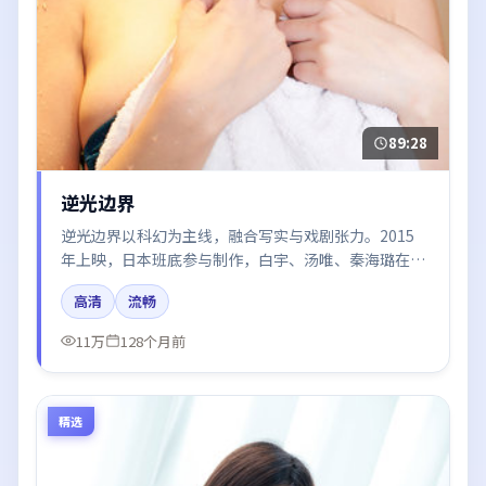
89:28
逆光边界
逆光边界以科幻为主线，融合写实与戏剧张力。2015
年上映，日本班底参与制作，白宇、汤唯、秦海璐在片
中呈现细腻表演，影像风格统一，配乐与剪辑强化了情
高清
流畅
绪曲线。
11万
128个月前
精选