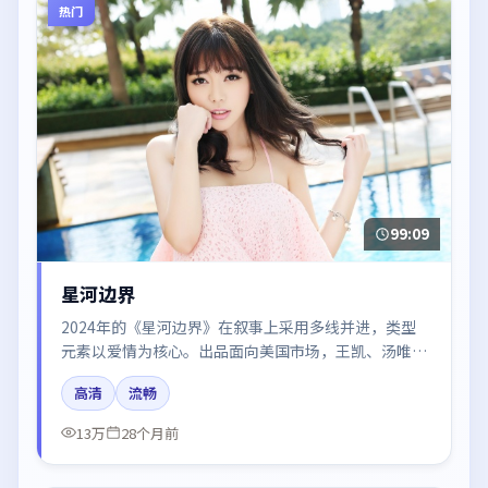
热门
99:09
星河边界
2024年的《星河边界》在叙事上采用多线并进，类型
元素以爱情为核心。出品面向美国市场，王凯、汤唯、
段奕宏、周冬雨、咏梅所饰角色推动关键反转，结尾留
高清
流畅
白引发讨论。
13万
28个月前