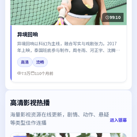
99:10
异境回响
异境回响以科幻为主线，融合写实与戏剧张力。2017
年上映，泰国班底参与制作，周冬雨、河正宇、沈腾在
片中呈现细腻表演，影像风格统一，配乐与剪辑强化了
高清
流畅
情绪曲线。
7.5万
110个月前
高清影视热播
海量影视资源在线更新，剧情、动作、悬疑
进入银幕
等类型佳作连播