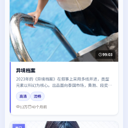
99:03
异境档案
2023年的《异境档案》在叙事上采用多线并进，类型
元素以科幻为核心。出品面向泰国市场，黄渤、段奕
宏、张译所饰角色推动关键反转，结尾留白引发讨论。
高清
流畅
12万
43个月前
热门