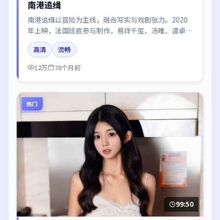
南港追缉
南港追缉以冒险为主线，融合写实与戏剧张力。2020
年上映，法国班底参与制作，易烊千玺、汤唯、谭卓在
片中呈现细腻表演，影像风格统一，配乐与剪辑强化了
高清
流畅
情绪曲线。
12万
78个月前
热门
99:50