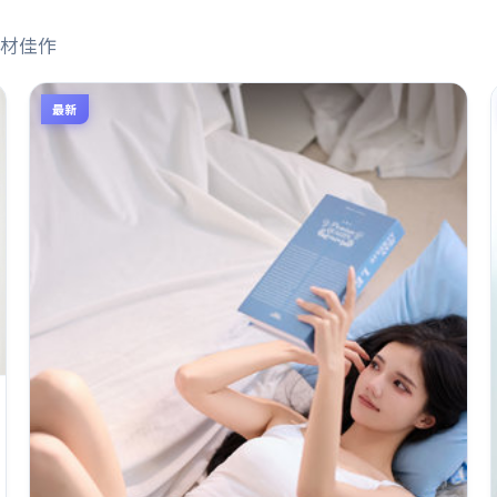
材佳作
最新