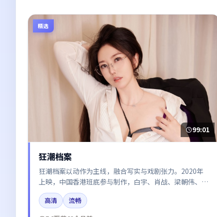
精选
99:01
狂潮档案
狂潮档案以动作为主线，融合写实与戏剧张力。2020年
上映，中国香港班底参与制作，白宇、肖战、梁朝伟、迪
丽热巴、黄渤在片中呈现细腻表演，影像风格统一，配乐
高清
流畅
与剪辑强化了情绪曲线。