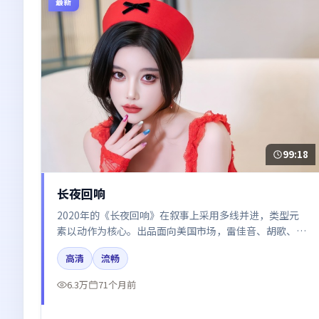
最新
99:18
长夜回响
2020年的《长夜回响》在叙事上采用多线并进，类型元
素以动作为核心。出品面向美国市场，雷佳音、胡歌、易
烊千玺、朱一龙、赵丽颖所饰角色推动关键反转，结尾留
高清
流畅
白引发讨论。
6.3万
71个月前