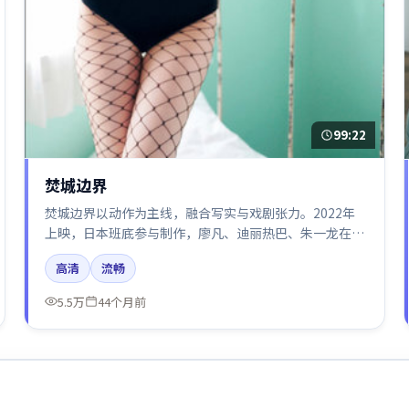
99:22
焚城边界
焚城边界以动作为主线，融合写实与戏剧张力。2022年
上映，日本班底参与制作，廖凡、迪丽热巴、朱一龙在片
中呈现细腻表演，影像风格统一，配乐与剪辑强化了情绪
高清
流畅
曲线。
5.5万
44个月前