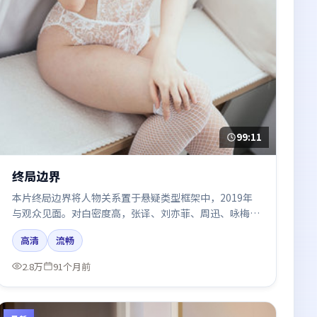
99:11
终局边界
本片终局边界将人物关系置于悬疑类型框架中，2019年
与观众见面。对白密度高，张译、刘亦菲、周迅、咏梅的
台词节奏值得关注；整体气质偏韩国都市与冷色调摄影。
高清
流畅
2.8万
91个月前