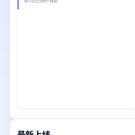
7.6万
69个月前
最新上线