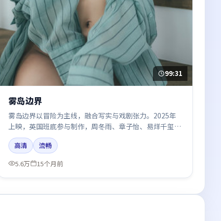
99:31
雾岛边界
雾岛边界以冒险为主线，融合写实与戏剧张力。2025年
上映，英国班底参与制作，周冬雨、章子怡、易烊千玺在
片中呈现细腻表演，影像风格统一，配乐与剪辑强化了情
高清
流畅
绪曲线。
5.6万
15个月前