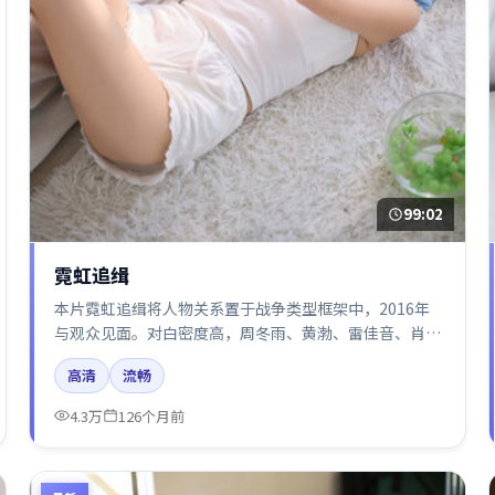
99:02
霓虹追缉
本片霓虹追缉将人物关系置于战争类型框架中，2016年
与观众见面。对白密度高，周冬雨、黄渤、雷佳音、肖战
的台词节奏值得关注；整体气质偏法国都市与冷色调摄
高清
流畅
影。
4.3万
126个月前