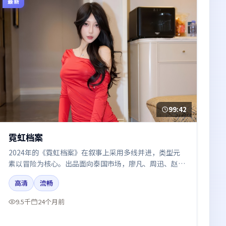
最新
99:42
霓虹档案
2024年的《霓虹档案》在叙事上采用多线并进，类型元
素以冒险为核心。出品面向泰国市场，廖凡、周迅、赵丽
颖所饰角色推动关键反转，结尾留白引发讨论。
高清
流畅
9.5千
24个月前