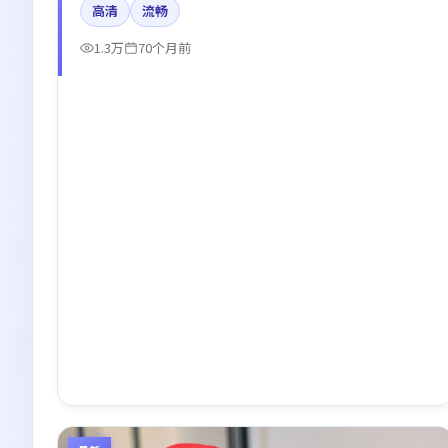
高清
流畅
线。
1.3万
70个月前