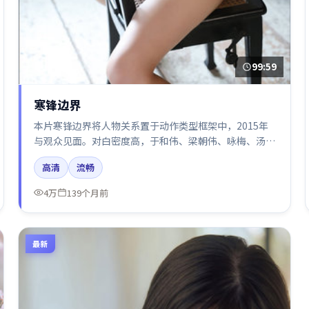
99:59
寒锋边界
本片寒锋边界将人物关系置于动作类型框架中，2015年
与观众见面。对白密度高，于和伟、梁朝伟、咏梅、汤
唯、廖凡的台词节奏值得关注；整体气质偏法国都市与冷
高清
流畅
色调摄影。
4万
139个月前
最新