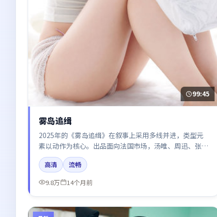
99:45
雾岛追缉
2025年的《雾岛追缉》在叙事上采用多线并进，类型元
素以动作为核心。出品面向法国市场，汤唯、周迅、张
译、谭卓所饰角色推动关键反转，结尾留白引发讨论。
高清
流畅
9.8万
14个月前