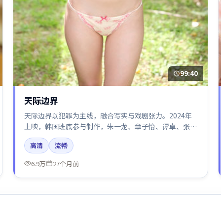
99:40
天际边界
天际边界以犯罪为主线，融合写实与戏剧张力。2024年
上映，韩国班底参与制作，朱一龙、章子怡、谭卓、张
译、秦海璐在片中呈现细腻表演，影像风格统一，配乐与
高清
流畅
剪辑强化了情绪曲线。
6.9万
27个月前