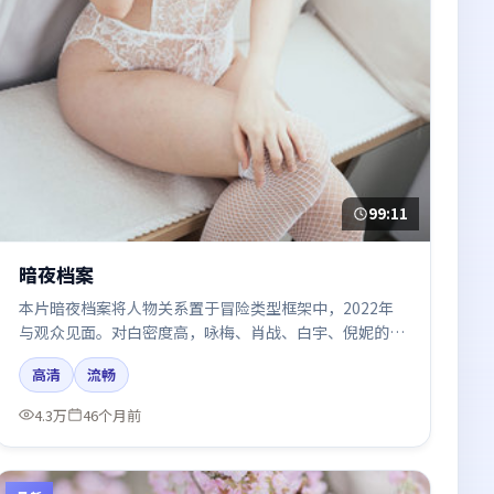
99:11
暗夜档案
本片暗夜档案将人物关系置于冒险类型框架中，2022年
与观众见面。对白密度高，咏梅、肖战、白宇、倪妮的台
词节奏值得关注；整体气质偏英国都市与冷色调摄影。
高清
流畅
4.3万
46个月前