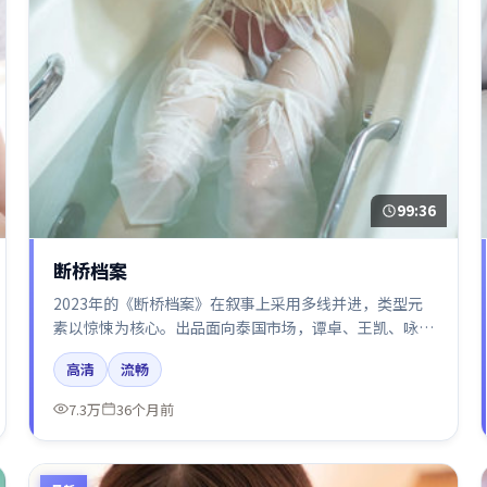
99:36
断桥档案
2023年的《断桥档案》在叙事上采用多线并进，类型元
素以惊悚为核心。出品面向泰国市场，谭卓、王凯、咏
梅、廖凡所饰角色推动关键反转，结尾留白引发讨论。
高清
流畅
7.3万
36个月前