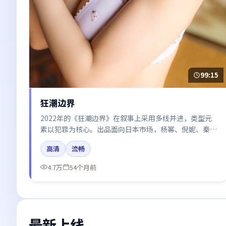
99:15
狂潮边界
2022年的《狂潮边界》在叙事上采用多线并进，类型元
素以犯罪为核心。出品面向日本市场，杨幂、倪妮、秦海
璐、张译所饰角色推动关键反转，结尾留白引发讨论。
高清
流畅
4.7万
54个月前
最新上线