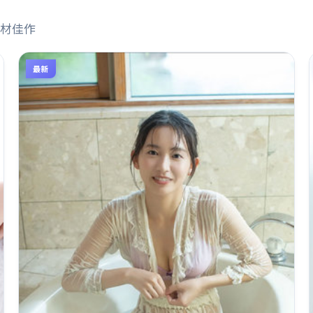
材佳作
最新