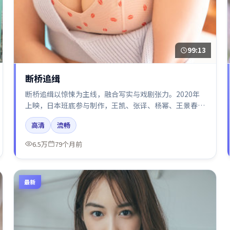
99:13
断桥追缉
断桥追缉以惊悚为主线，融合写实与戏剧张力。2020年
上映，日本班底参与制作，王凯、张译、杨幂、王景春在
片中呈现细腻表演，影像风格统一，配乐与剪辑强化了情
高清
流畅
绪曲线。
6.5万
79个月前
最新