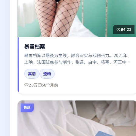
94:22
暴雪档案
暴雪档案以悬疑为主线，融合写实与戏剧张力。2021年
上映，法国班底参与制作，张译、白宇、杨幂、河正宇在
片中呈现细腻表演，影像风格统一，配乐与剪辑强化了情
高清
流畅
绪曲线。
2.3万
58个月前
最新