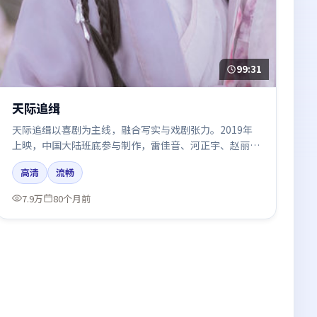
99:31
天际追缉
天际追缉以喜剧为主线，融合写实与戏剧张力。2019年
上映，中国大陆班底参与制作，雷佳音、河正宇、赵丽
颖、周冬雨、肖战在片中呈现细腻表演，影像风格统一，
高清
流畅
配乐与剪辑强化了情绪曲线。
7.9万
80个月前