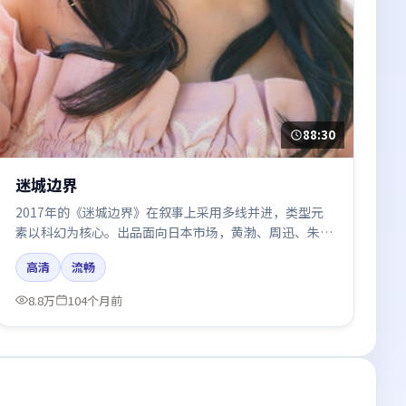
88:30
迷城边界
2017年的《迷城边界》在叙事上采用多线并进，类型元
素以科幻为核心。出品面向日本市场，黄渤、周迅、朱一
龙所饰角色推动关键反转，结尾留白引发讨论。
高清
流畅
8.8万
104个月前